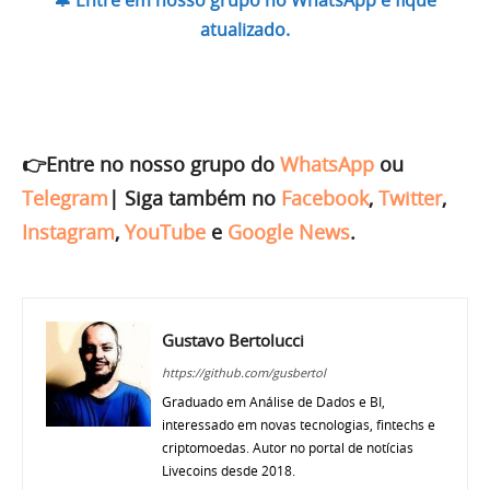
🔔 Entre em nosso grupo no WhatsApp e fique
atualizado.
👉Entre no nosso grupo do
WhatsApp
ou
Telegram
|
Siga também no
Facebook
,
Twitter
,
Instagram
,
YouTube
e
Google News
.
Gustavo Bertolucci
https://github.com/gusbertol
Graduado em Análise de Dados e BI,
interessado em novas tecnologias, fintechs e
criptomoedas. Autor no portal de notícias
Livecoins desde 2018.