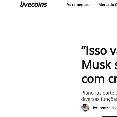
Ferramentas
Mercado C
“Isso 
Musk s
com c
Plano faz parte
diversas funçõe
Henrique HK
04/