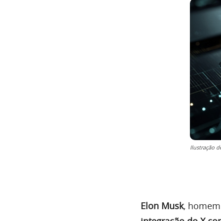
Ilustração 
Elon Musk
, homem 
integração do X co