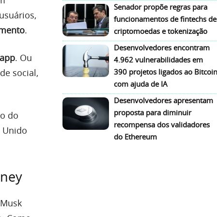
Senador propõe regras para
usuários,
funcionamentos de fintechs de
amento
.
criptomoedas e tokenização
Desenvolvedores encontram
-app
. Ou
4.962 vulnerabilidades em
de social,
390 projetos ligados ao Bitcoi
com ajuda de IA
Desenvolvedores apresentam
proposta para diminuir
do do
recompensa dos validadores
o Unido
do Ethereum
oney
n Musk