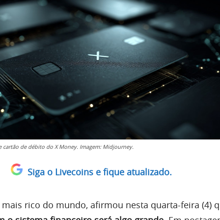
de cartão de débito do X Money. Imagem: Midjourney.
Siga o Livecoins e fique atualizado.
mais rico do mundo, afirmou nesta quarta-feira (4) 
m o sistema financeiro será algo grande
. Em postag