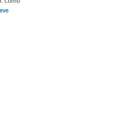
to. Como
eve