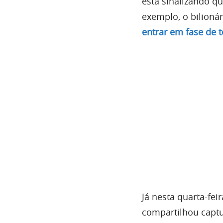
está sinalizando q
exemplo, o bilion
entrar em fase de 
Já nesta quarta-fe
compartilhou captu