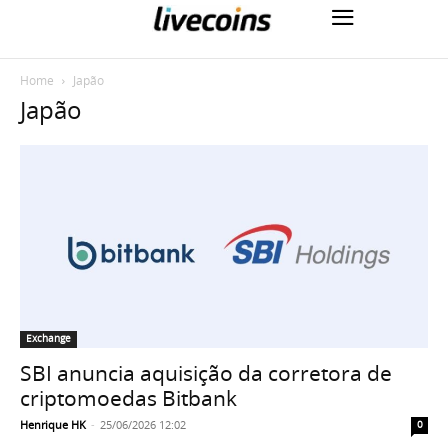
Home
Japão
Japão
Exchange
SBI anuncia aquisição da corretora de
criptomoedas Bitbank
Henrique HK
-
25/06/2026 12:02
0