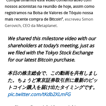
“Compartilhamos este vídeo comemorativo com
nossos acionistas na reunião de hoje, assim como
registramos na Bolsa de Valores de Tóquio nossa
mais recente compra de Bitcoin”
, escreveu Simon
Gerovich, CEO da Metaplanet.
We shared this milestone video with our
shareholders at today’s meeting, just as
we filed with the Tokyo Stock Exchange
for our latest Bitcoin purchase.
本日の株主総会で、この動画を共有しまし
た。ちょうど東京証券取引所に最新のビッ
トコイン購入を届け出たタイミングです。
pic.twitter.com/tKdb2XLmFG