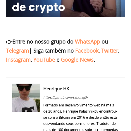
👉Entre no nosso grupo do
WhatsApp
ou
Telegram
|
Siga também no
Facebook
,
Twitter
,
Instagram
,
YouTube
e
Google News
.
Henrique HK
https://github.com/sabotag3x
Formado em desenvolvimento web há mais
de 20 anos, Henrique Kalashnikov encontrou-
se com o Bitcoin em 2016 e desde então está
desvendando seus pormenores. Tradutor de
mais de 100 documentos sobre criptomoedas