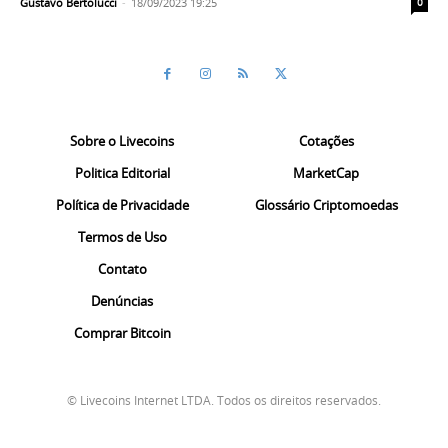
Gustavo Bertolucci
-
18/09/2023 19:25
0
Sobre o Livecoins
Cotações
Politica Editorial
MarketCap
Política de Privacidade
Glossário Criptomoedas
Termos de Uso
Contato
Denúncias
Comprar Bitcoin
© Livecoins Internet LTDA. Todos os direitos reservados.