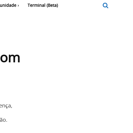
unidade
Terminal (Beta)
com
ença,
ão.