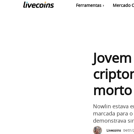
Ferramentas
Mercado C
Jovem
cript
morto
Nowlin estava e
marcada para o i
demonstrava sin
Livecoins
04/01/