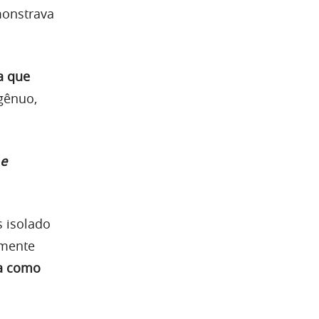
monstrava
va que
gênuo,
 e
 isolado
amente
ia como