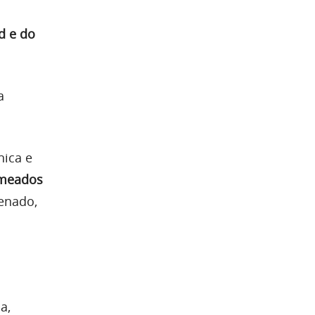
d e do
a
nica e
 meados
enado,
a,