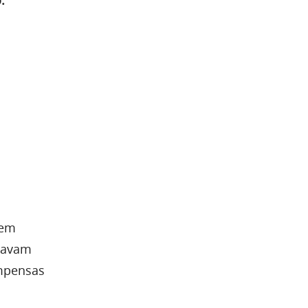
 em
stavam
ompensas