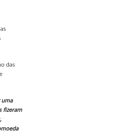
ras
s
mo das
e
r uma
s fizeram
,
tomoeda