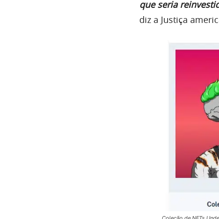
que seria reinvest
diz a Justiça ameri
Coleção de NFTs Und