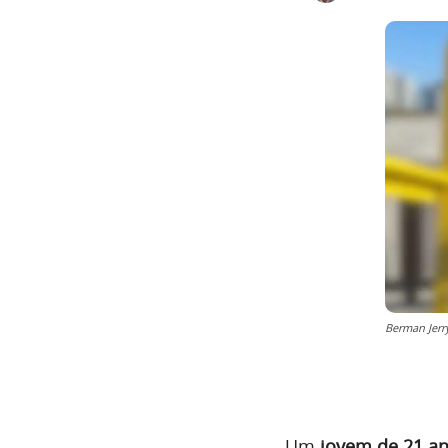
Berman Jerr
Um
jovem de 21 an