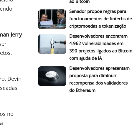
ao Bitcoin
vendo
Senador propõe regras para
funcionamentos de fintechs de
criptomoedas e tokenização
man Jerry
Desenvolvedores encontram
ver
4.962 vulnerabilidades em
390 projetos ligados ao Bitcoi
etos,
com ajuda de IA
Desenvolvedores apresentam
proposta para diminuir
ro, Devin
recompensa dos validadores
seadas
do Ethereum
os no
ra
.