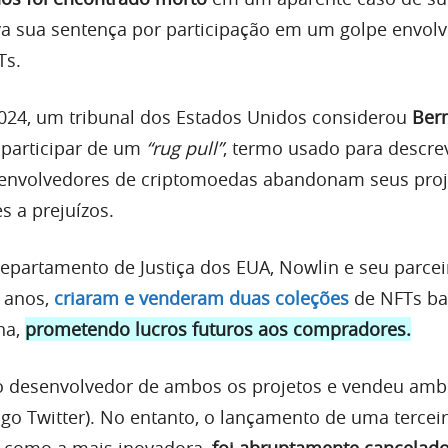
a sua sentença por participação em um golpe envol
Ts.
24, um tribunal dos Estados Unidos considerou
Ber
participar de um
“rug pull”
, termo usado para descre
envolvedores de criptomoedas abandonam seus proj
s a prejuízos.
partamento de Justiça dos EUA, Nowlin e seu parcei
 anos,
criaram e venderam duas coleções
de NFTs ba
na,
prometendo lucros futuros aos compradores.
 desenvolvedor de ambos os projetos e vendeu amb
igo Twitter). No entanto, o lançamento de uma tercei
a como a mais inovadora,
foi abruptamente cancelado