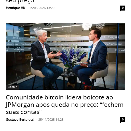
Henrique HK
-
15/05/2026 13:29
0
Bitcoin
Comunidade bitcoin lidera boicote ao
JPMorgan após queda no preço: “fechem
suas contas”
Gustavo Bertolucci
-
25/11/2025 14:23
0