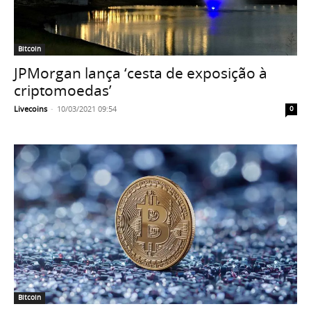
Bitcoin
JPMorgan lança ‘cesta de exposição à
criptomoedas’
Livecoins
-
10/03/2021 09:54
0
Bitcoin