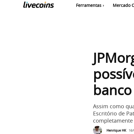
Ferramentas
Mercado C
JPMorg
possív
banco
Assim como qual
Escritório de P
completamente 
Henrique HK
16/