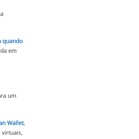
ta
n quando
inda em
ara um
an Wallet
,
virtuais,