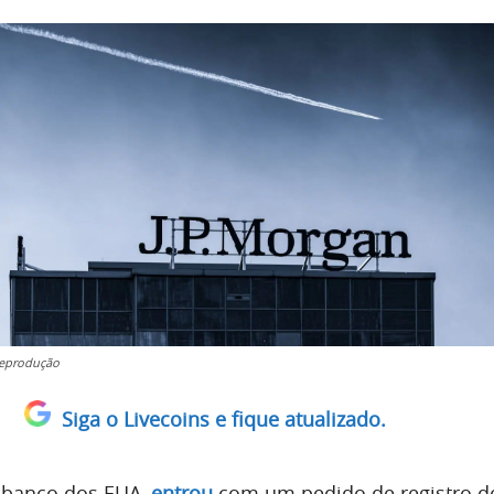
eprodução
Siga o Livecoins e fique atualizado.
 banco dos EUA,
entrou
com um pedido de registro d