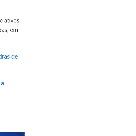
 ativos
das, em
dras de
 a