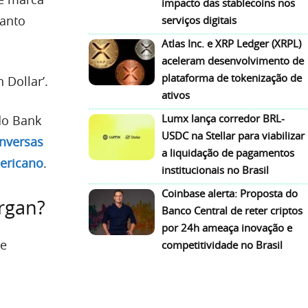
impacto das stablecoins nos
tanto
serviços digitais
Atlas Inc. e XRP Ledger (XRPL)
aceleram desenvolvimento de
plataforma de tokenização de
 Dollar’.
ativos
Lumx lança corredor BRL-
do Bank
USDC na Stellar para viabilizar
nversas
a liquidação de pagamentos
mericano
.
institucionais no Brasil
Coinbase alerta: Proposta do
organ?
Banco Central de reter criptos
por 24h ameaça inovação e
te
competitividade no Brasil