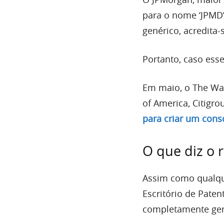
para o nome ‘JPMD’ 
genérico, acredita-
Portanto, caso esse
Em maio, o The Wal
of America, Citigr
para criar um cons
O que diz o 
Assim como qualque
Escritório de Pate
completamente gen