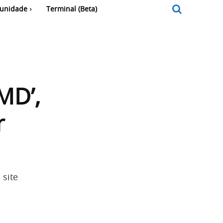
unidade
Terminal (Beta)
MD’,
r
 site