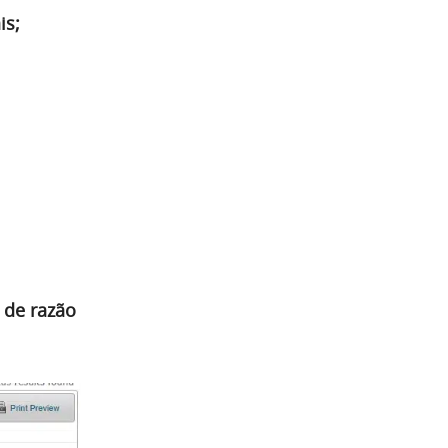
is;
 de razão