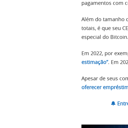
pagamentos com cri
Além do tamanho d
totais, é que seu 
especial do Bitcoin
Em 2022, por exem
estimação”
. Em 20
Apesar de seus co
oferecer emprésti
🔔 Ent