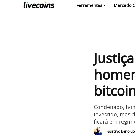
Ferramentas
Mercado C
Justiç
homem
bitcoi
Condenado, home
investido, mas f
ficará em regime
Gustavo Bertolucc