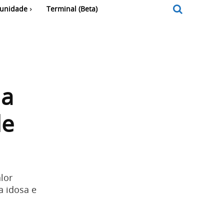
unidade
Terminal (Beta)
na
de
lor
a idosa e