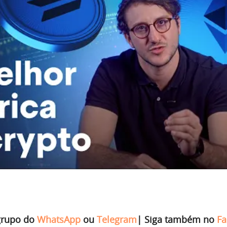
grupo do
WhatsApp
ou
Telegram
|
Siga também no
Fa