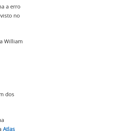
ma a erro
visto no
a William
um dos
ma
 a
Atlas