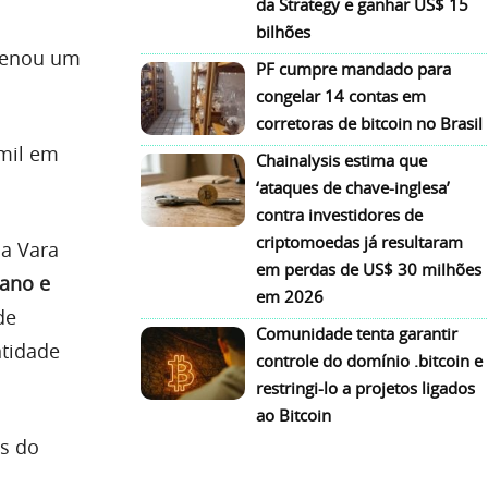
da Strategy e ganhar US$ 15
bilhões
ndenou um
PF cumpre mandado para
congelar 14 contas em
corretoras de bitcoin no Brasil
 mil em
Chainalysis estima que
‘ataques de chave-inglesa’
contra investidores de
criptomoedas já resultaram
da Vara
em perdas de US$ 30 milhões
 ano e
em 2026
de
Comunidade tenta garantir
ntidade
controle do domínio .bitcoin e
restringi-lo a projetos ligados
ao Bitcoin
es do