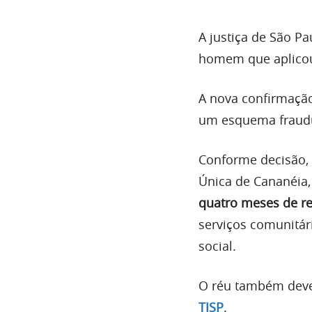
A justiça de São P
homem que aplico
A nova confirmação
um esquema fraudu
Conforme decisão, 
Única de Cananéia,
quatro meses de r
serviços comunitár
social.
O réu também dever
TJSP
.