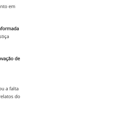
ento em
informada
stiça
ovação de
u a falta
relatos do