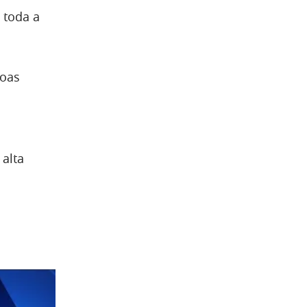
 toda a
soas
alta