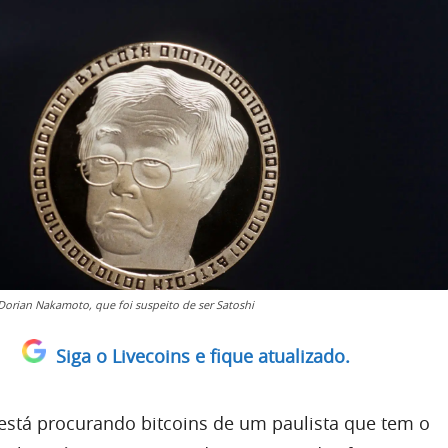
orian Nakamoto, que foi suspeito de ser Satoshi
Siga o Livecoins e fique atualizado.
a está procurando bitcoins de um paulista que tem o