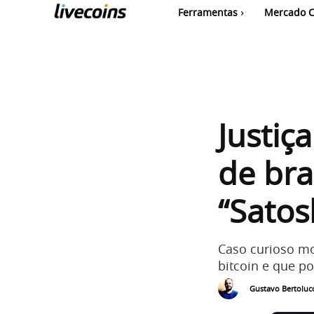
Ferramentas
Mercado C
Justiç
de bra
“Satos
Caso curioso mo
bitcoin e que p
Gustavo Bertolucc