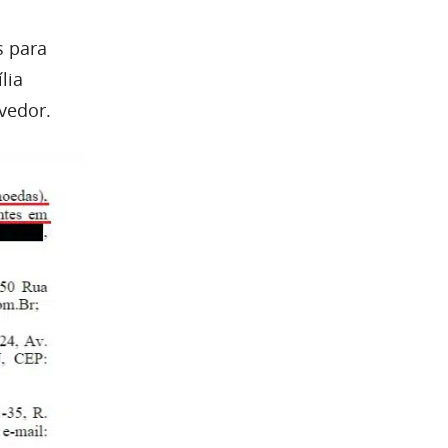
s para
lia
vedor.