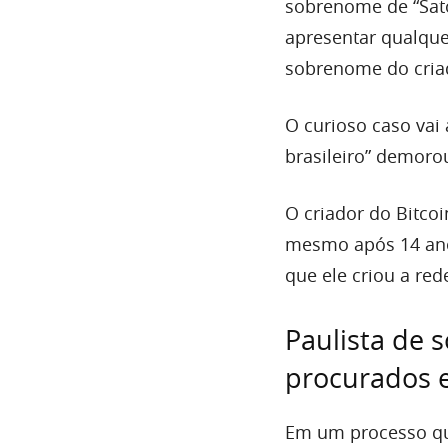
sobrenome de “Sato
apresentar qualqu
sobrenome do criad
O curioso caso vai
brasileiro” demoro
O criador do Bitcoi
mesmo após 14 ano
que ele criou a red
Paulista de 
procurados 
Em um processo que