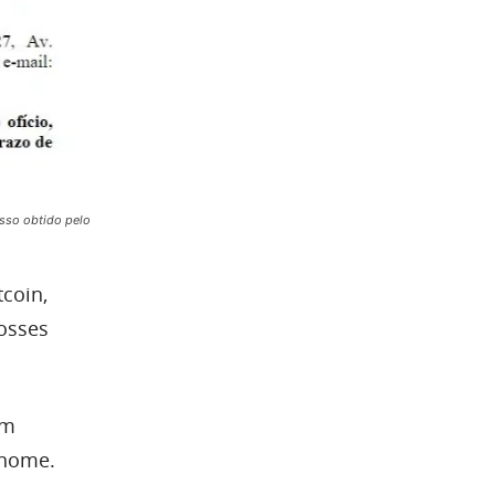
esso obtido pelo
tcoin,
posses
em
 nome.