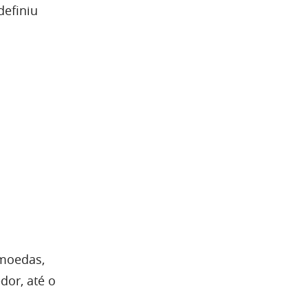
definiu
omoedas,
dor, até o