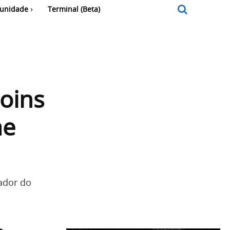
unidade
Terminal (Beta)
oins
me
ador do