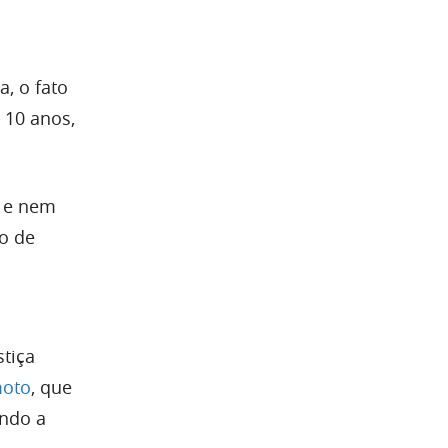
, o fato
 10 anos,
o e nem
o de
stiça
moto
, que
endo a