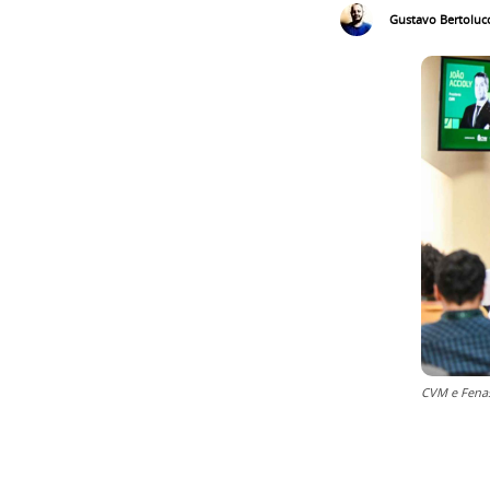
Gustavo Bertolucc
CVM e Fenas