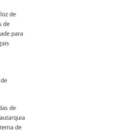
loz de
s de
dade para
gais
 de
ndas de
 autarquia
stema de