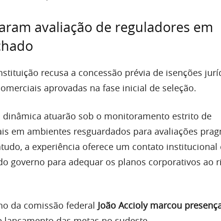
aram avaliação de reguladores em
chado
 instituição recusa a concessão prévia de isenções jurí
omerciais aprovadas na fase inicial de seleção.
a dinâmica atuarão sob o monitoramento estrito de
ais em ambientes resguardados para avaliações prag
udo, a experiência oferece um contato institucional 
do governo para adequar os planos corporativos ao r
ino da comissão federal
João Accioly marcou presenç
de lançamento das metas no sudeste.