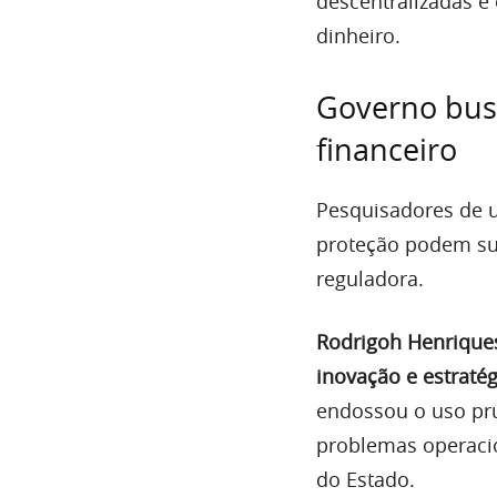
descentralizadas e
dinheiro.
Governo bus
financeiro
Pesquisadores de u
proteção podem sub
reguladora.
Rodrigoh Henriques
inovação e estraté
endossou o uso pru
problemas operaci
do Estado.