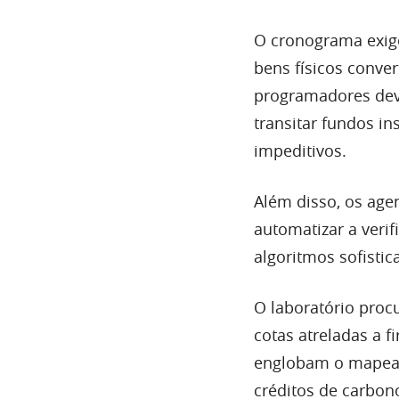
O cronograma exige
bens físicos conve
programadores dev
transitar fundos in
impeditivos.
Além disso, os ag
automatizar a veri
algoritmos sofistic
O laboratório procu
cotas atreladas a f
englobam o mapeam
créditos de carbon