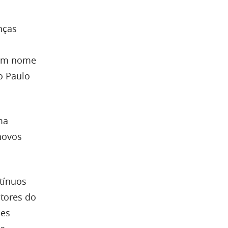
nças
 em nome
o Paulo
ma
novos
tínuos
stores do
ões