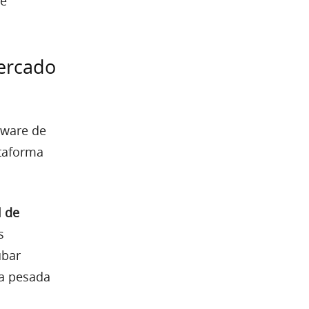
de
ercado
tware de
ataforma
l de
s
ubar
ia pesada