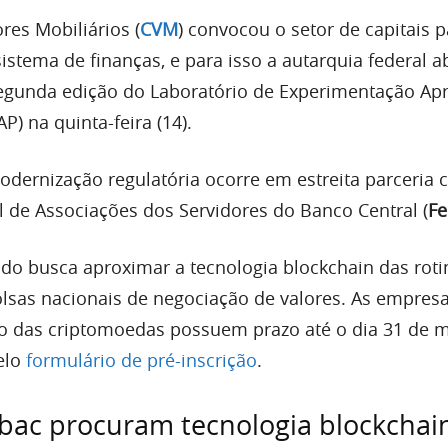
res Mobiliários (
CVM
) convocou o setor de capitais p
stema de finanças, e para isso a autarquia federal a
segunda edição do Laboratório de Experimentação Ap
P) na quinta-feira (14).
modernização regulatória ocorre em estreita parceria
 de Associações dos Servidores do Banco Central (
Fe
ado busca aproximar a tecnologia blockchain das roti
lsas nacionais de negociação de valores. As empres
o das criptomoedas possuem prazo até o dia 31 de 
elo
formulário de pré-inscrição
.
bac procuram tecnologia blockchai