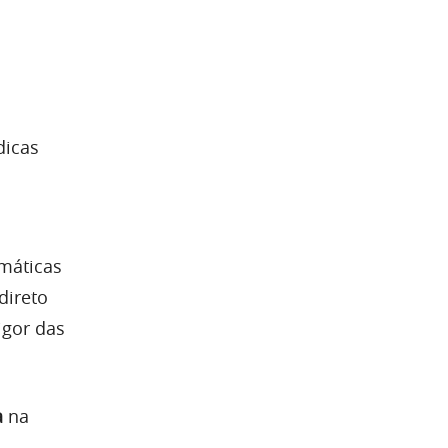
dicas
máticas
direto
igor das
a
na