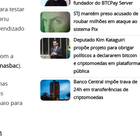
fundador do BTCPay Server
ara testar
STJ mantém preso acusado de
briu
roubar milhões em ataque ao
rendizado
sistema Pix
Deputado Kim Kataguiri
propõe projeto para obrigar
 com a
políticos a declararem bitcoin
e criptomoedas em plataforma
nasbac
).
pública
Banco Central impõe trava de
nas
24h em transferências de
as
criptomoedas
maio para
n