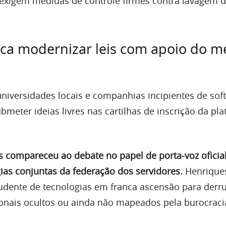
 exigem medidas de controle firmes contra lavagem 
ca modernizar leis com apoio do m
niversidades locais e companhias incipientes de sof
meter ideias livres nas cartilhas de inscrição da pl
 compareceu ao debate no papel de porta-voz oficia
gias conjuntas da federação dos servidores.
Henrique
dente de tecnologias em franca ascensão para derr
onais ocultos ou ainda não mapeados pela burocrac