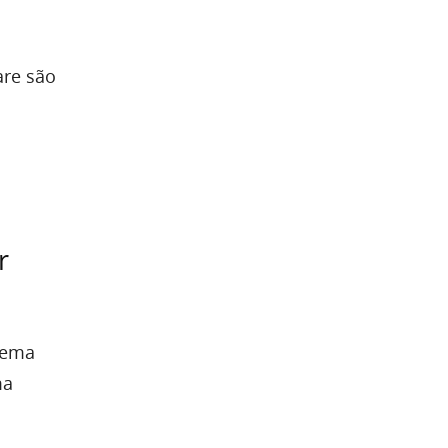
are são
r
blema
ma