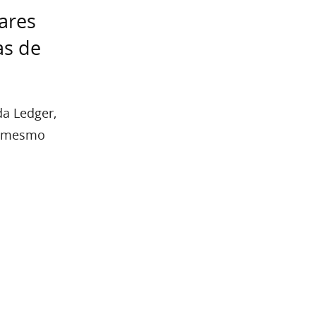
lares
as de
da Ledger,
té mesmo