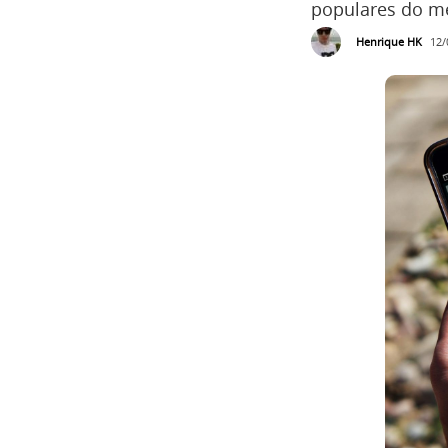
populares do me
Henrique HK
12/