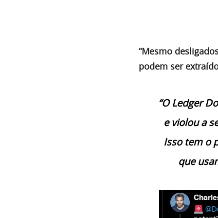
“Mesmo desligados
podem ser extraíd
“O Ledger Do
e violou a 
Isso tem o 
que usam