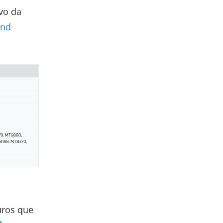
ivo da
and
uros que