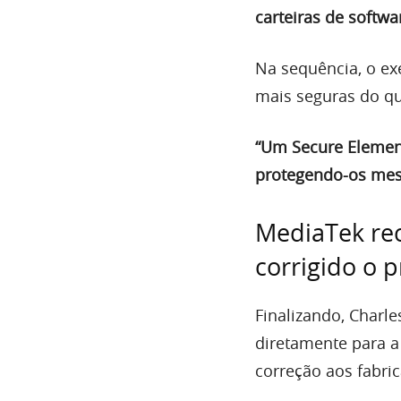
carteiras de softw
Na sequência, o ex
mais seguras do q
“Um Secure Element
protegendo-os mes
MediaTek rec
corrigido o 
Finalizando, Charl
diretamente para 
correção aos fabri