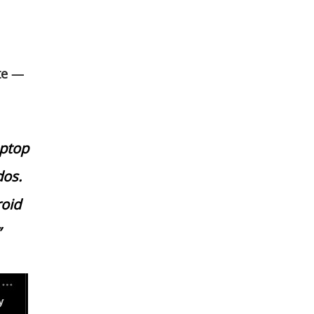
te —
aptop
dos.
roid
”