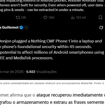
ta sobre vulnerabilidade em celulares Android com processadores MediaTek. Fonte: X.
lemet afirma que o
ataque recuperou imediatamente 
ografou o armazenamento e extraiu as frases semente