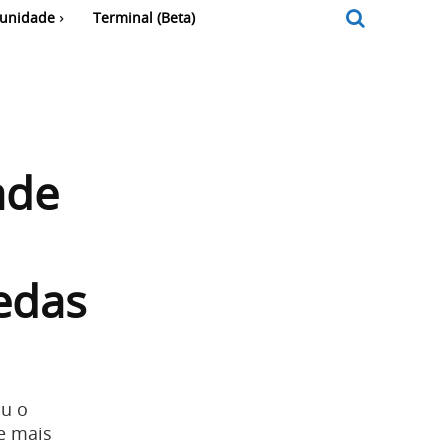
unidade
Terminal (Beta)
ade
edas
ou o
e mais