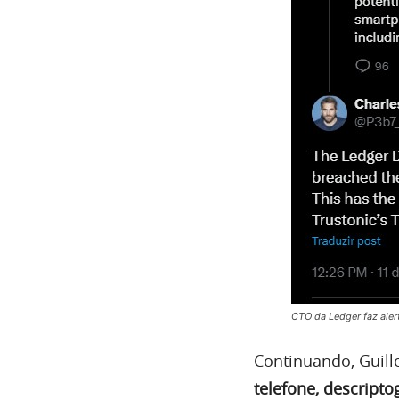
CTO da Ledger faz aler
Continuando, Guil
telefone, descript