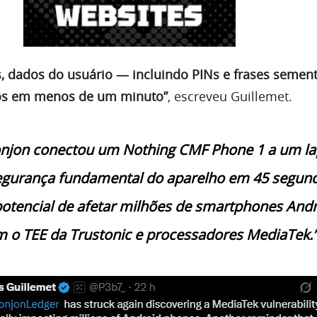
, dados do usuário — incluindo PINs e frases semen
os em menos de um minuto”
, escreveu Guillemet.
njon conectou um Nothing CMF Phone 1 a um l
segurança fundamental do aparelho em 45 segun
potencial de afetar milhões de smartphones And
 o TEE da Trustonic e processadores MediaTek.