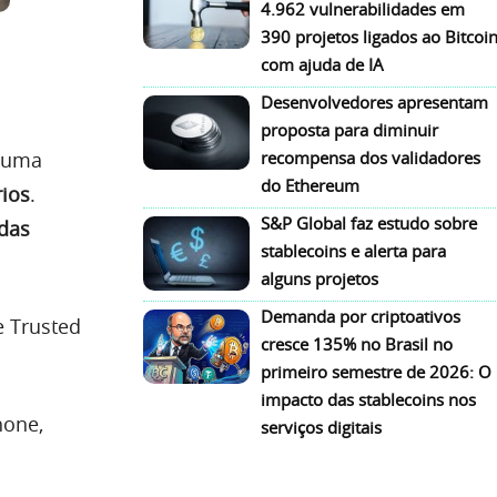
4.962 vulnerabilidades em
390 projetos ligados ao Bitcoi
com ajuda de IA
Desenvolvedores apresentam
proposta para diminuir
u uma
recompensa dos validadores
do Ethereum
rios
.
S&P Global faz estudo sobre
das
stablecoins e alerta para
alguns projetos
Demanda por criptoativos
 Trusted
cresce 135% no Brasil no
primeiro semestre de 2026: O
impacto das stablecoins nos
hone,
serviços digitais