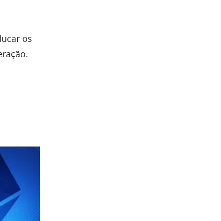
ducar os
eração.