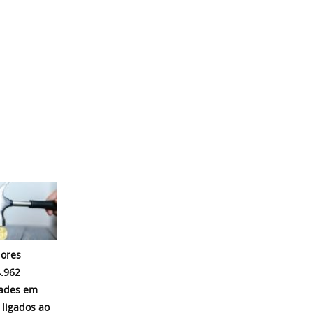
ores
.962
dades em
 ligados ao