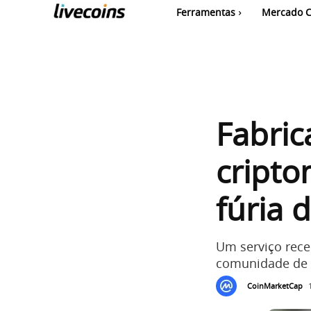
Ferramentas
Mercado C
Fabric
cripto
fúria 
Um serviço rece
comunidade de 
CoinMarketCap