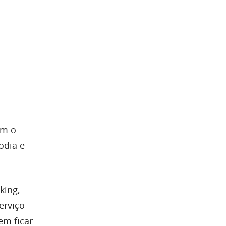
am o
odia e
king,
erviço
em ficar