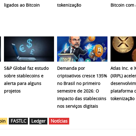
ligados ao Bitcoin
tokenização
Bitcoin com 
S&P Global faz estudo
Demanda por
Atlas Inc. e
sobre stablecoins e
criptoativos cresce 135%
(XRPL) acel
alerta para alguns
no Brasil no primeiro
desenvolvim
projetos
semestre de 2026: O
plataforma 
impacto das stablecoins
tokenização 
nos serviços digitais
oin
FASTLC
Ledger
Notícias