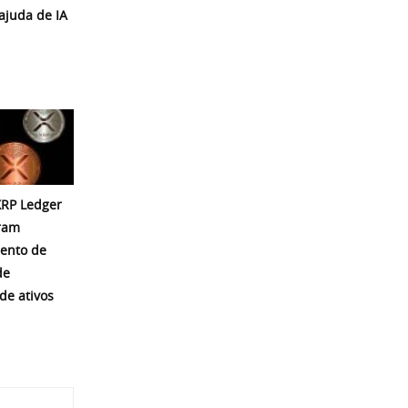
ajuda de IA
 XRP Ledger
eram
ento de
de
de ativos