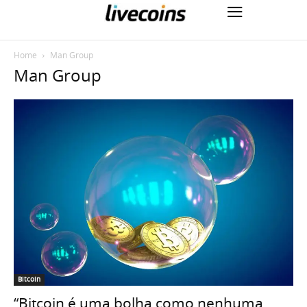
Home
Man Group
Man Group
Bitcoin
“Bitcoin é uma bolha como nenhuma