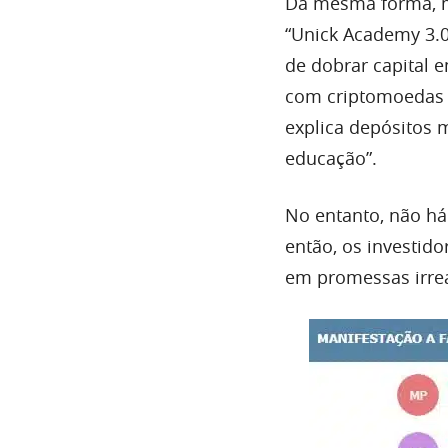
Da mesma forma, m
“Unick Academy 3.0
de dobrar capital 
com criptomoedas 
explica depósitos 
educação”.
No entanto, não há
então, os investido
em promessas irrea