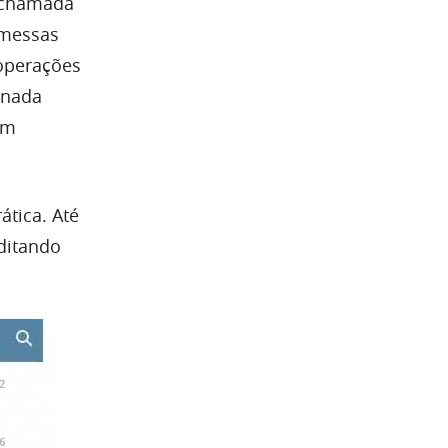
 chamada
omessas
 operações
 nada
em
ática. Até
editando