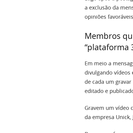
a exclusão da men
opiniões favorávei
Membros que
“plataforma 
Em meio a mensage
divulgando vídeos 
de cada um gravar
editado e publicado
Gravem um vídeo c
da empresa Unick, J