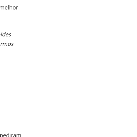
é melhor
oldes
armos
 pediram