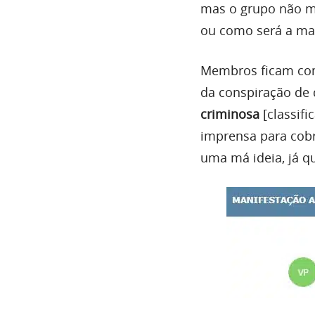
mas o grupo não mo
ou como será a ma
Membros ficam come
da conspiração de
criminosa
[classif
imprensa para cobr
uma má ideia, já q