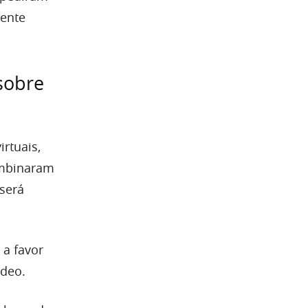
mente
sobre
rtuais,
ombinaram
será
a favor
ídeo.