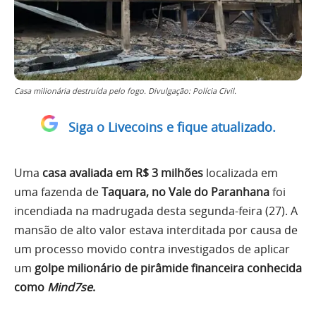
Casa milionária destruída pelo fogo. Divulgação: Polícia Civil.
Siga o Livecoins e fique atualizado.
Uma
casa avaliada em R$ 3 milhões
localizada em
uma fazenda de
Taquara, no Vale do Paranhana
foi
incendiada na madrugada desta segunda-feira (27). A
mansão de alto valor estava interditada por causa de
um processo movido contra investigados de aplicar
um
golpe milionário de pirâmide financeira conhecida
como
Mind7se
.