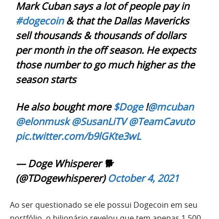
Mark Cuban says a lot of people pay in
#dogecoin
& that the Dallas Mavericks
sell thousands & thousands of dollars
per month in the off season. He expects
those number to go much higher as the
season starts
He also bought more
$Doge
!
@mcuban
@elonmusk
@SusanLiTV
@TeamCavuto
pic.twitter.com/b9lGKte3wL
— Doge Whisperer 🐕
(@TDogewhisperer)
October 4, 2021
Ao ser questionado se ele possui Dogecoin em seu
portfólio, o bilionário revelou que tem apenas 1.500