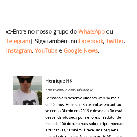
👉Entre no nosso grupo do
WhatsApp
ou
Telegram
|
Siga também no
Facebook
,
Twitter
,
Instagram
,
YouTube
e
Google News
.
Henrique HK
https://github.com/sabotag3x
Formado em desenvolvimento web há mais
de 20 anos, Henrique Kalashnikov encontrou-
se com o Bitcoin em 2016 e desde então está
desvendando seus pormenores. Tradutor de
mais de 100 documentos sobre criptomoedas
alternativas, também já teve uma pequena
fazenda de mineração com mais de 50 placas