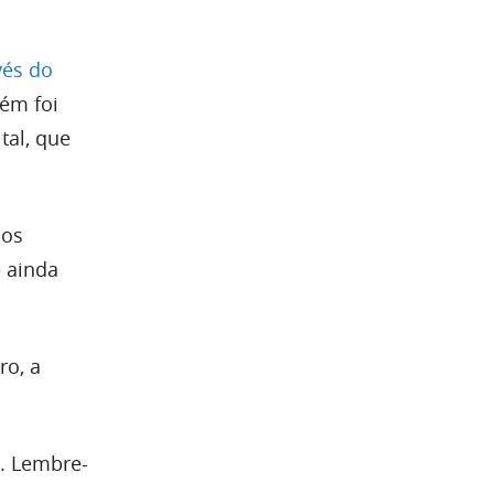
vés do
ém foi
tal, que
dos
 ainda
ro, a
. Lembre-