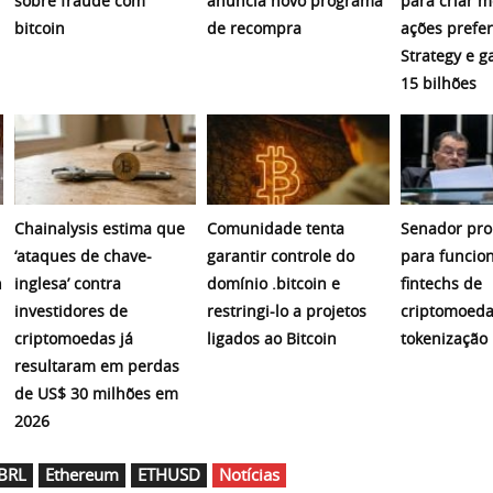
sobre fraude com
anuncia novo programa
para criar 
bitcoin
de recompra
ações prefer
Strategy e 
15 bilhões
Chainalysis estima que
Comunidade tenta
Senador pro
‘ataques de chave-
garantir controle do
para funcio
n
inglesa’ contra
domínio .bitcoin e
fintechs de
investidores de
restringi-lo a projetos
criptomoeda
criptomoedas já
ligados ao Bitcoin
tokenização
resultaram em perdas
de US$ 30 milhões em
2026
BRL
Ethereum
ETHUSD
Notícias