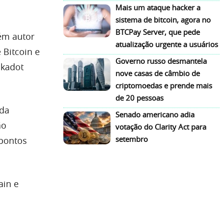
Mais um ataque hacker a
sistema de bitcoin, agora no
BTCPay Server, que pede
ém autor
atualização urgente a usuários
 Bitcoin e
Governo russo desmantela
lkadot
nove casas de câmbio de
criptomoedas e prende mais
de 20 pessoas
rda
Senado americano adia
ão
votação do Clarity Act para
setembro
 pontos
ain e