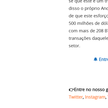
se que este é um t
disso o próprio An
de que este esforç
500 milhões de dól
com mais de 208 B
transações daquele
setor.
🔔 Ent
👉Entre no nosso 
Twitter
,
Instagram
,