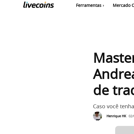
Ferramentas
Mercado C
Master
Andre
de tra
Caso você tenha 
Henrique HK
02/