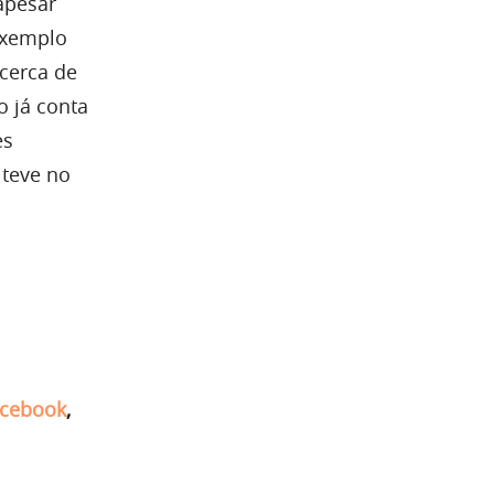
apesar
exemplo
cerca de
 já conta
es
 teve no
cebook
,