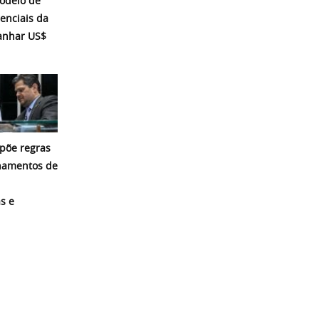
modelo de
enciais da
ganhar US$
põe regras
namentos de
s e