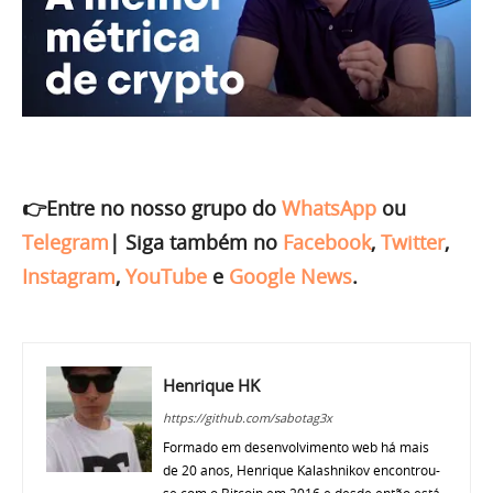
👉Entre no nosso grupo do
WhatsApp
ou
Telegram
|
Siga também no
Facebook
,
Twitter
,
Instagram
,
YouTube
e
Google News
.
Henrique HK
https://github.com/sabotag3x
Formado em desenvolvimento web há mais
de 20 anos, Henrique Kalashnikov encontrou-