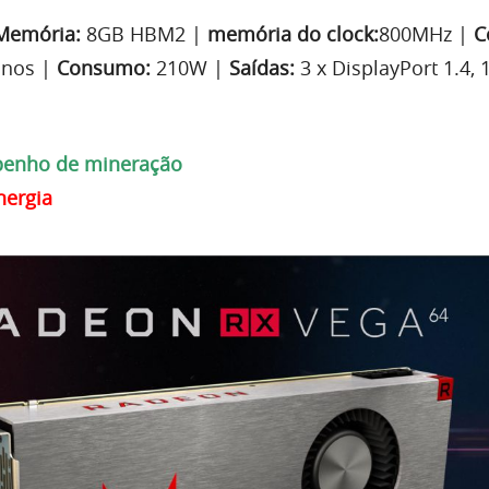
Memória:
8GB HBM2 |
memória do clock:
800MHz |
C
inos |
Consumo:
210W |
Saídas:
3 x DisplayPort 1.4,
enho de mineração
nergia