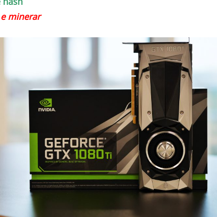
e hash
 e minerar