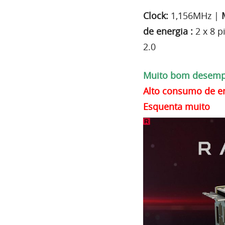
Clock:
1,156MHz |
de energia
:
2 x 8 p
2.0
Muito bom desemp
Alto consumo de e
Esquenta muito