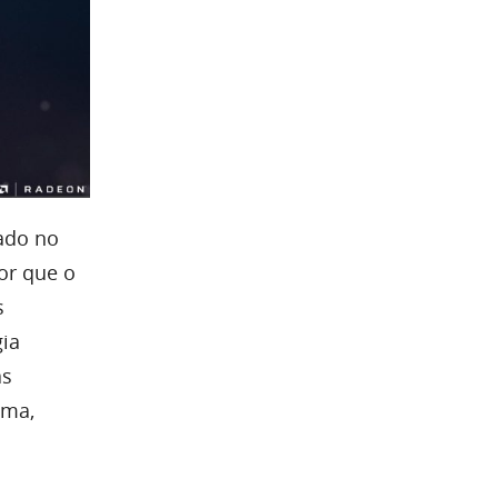
ado no
r que o
s
ia
as
uma,