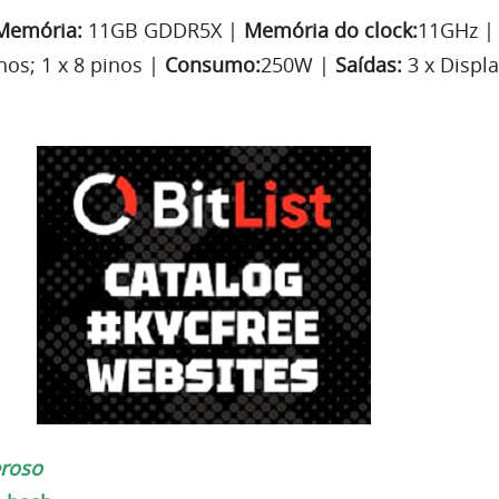
Memória:
11GB GDDR5X |
Memória do clock:
11GHz 
nos; 1 x 8 pinos |
Consumo:
250W |
Saídas:
3 x Displa
eroso