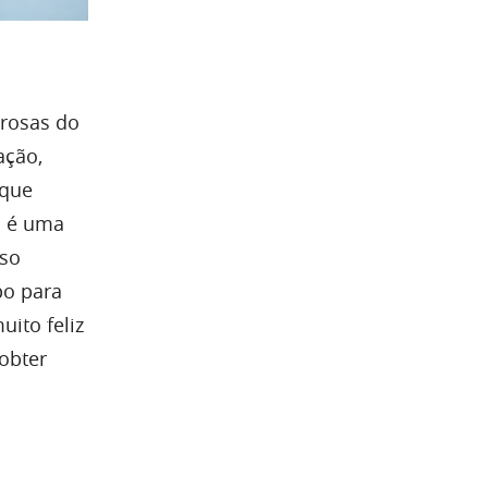
erosas do
ação,
 que
a é uma
sso
po para
uito feliz
obter