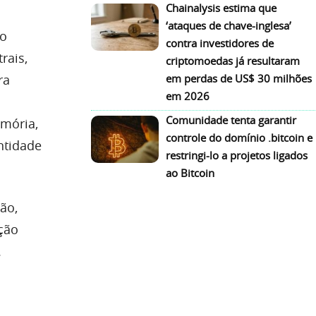
Chainalysis estima que
‘ataques de chave-inglesa’
ão
contra investidores de
rais,
criptomoedas já resultaram
em perdas de US$ 30 milhões
ra
em 2026
Comunidade tenta garantir
mória,
controle do domínio .bitcoin e
ntidade
restringi-lo a projetos ligados
ao Bitcoin
ão,
ção
.