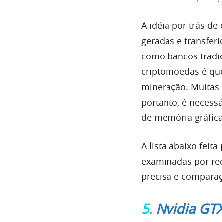
A idéia por trás d
geradas e transfer
como bancos tradic
criptomoedas é que
mineração. Muitas
portanto, é neces
de memória gráfica
A lista abaixo fei
examinadas por req
precisa e comparaç
5.
Nvidia GTX