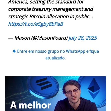
America, setting the standard for
corporate treasury management and
strategic Bitcoin allocation in public…
https://t.co/eSgby8bPaB
— Mason (@MasonFoard)
July 28, 2025
🔔 Entre em nosso grupo no WhatsApp e fique
atualizado.