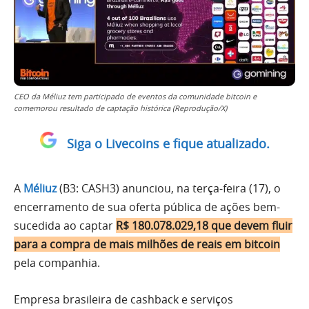
CEO da Méliuz tem participado de eventos da comunidade bitcoin e
comemorou resultado de captação histórica (Reprodução/X)
Siga o Livecoins e fique atualizado.
A
Méliuz
(B3: CASH3) anunciou, na terça-feira (17), o
encerramento de sua oferta pública de ações bem-
sucedida ao captar
R$ 180.078.029,18 que devem fluir
para a compra de mais milhões de reais em bitcoin
pela companhia.
Empresa brasileira de cashback e serviços