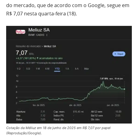
do mercado, que de acordo com o Google, segue em
R$ 7,07 nesta quarta-feira (18).
Cotação da Méliuz em 18 de junho de 2025 em R$ 7,07 por papel
(Reprodução/Google).