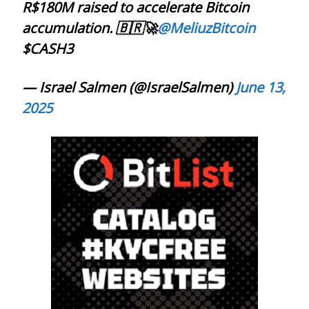
R$180M raised to accelerate Bitcoin
accumulation. 🇧🇷🚀
@MeliuzBitcoin
$CASH3
— Israel Salmen (@IsraelSalmen)
June 13,
2025