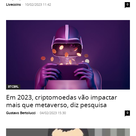
Livecoins
-
10/02/2023 11:42
0
BTCBRL
Em 2023, criptomoedas vão impactar
mais que metaverso, diz pesquisa
Gustavo Bertolucci
-
04/02/2023 15:30
0