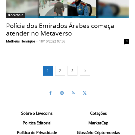
Blockchain
Polícia dos Emirados Árabes começa
atender no Metaverso
Matheus Henrique
-
18/10/2022 07:36
0
1
2
3
Sobre o Livecoins
Cotações
Politica Editorial
MarketCap
Política de Privacidade
Glossário Criptomoedas