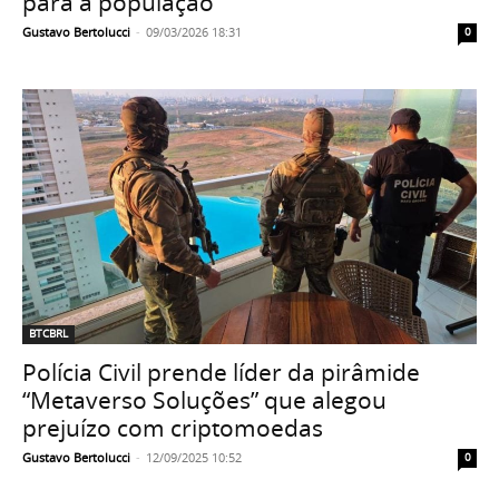
para a população
Gustavo Bertolucci
-
09/03/2026 18:31
0
BTCBRL
Polícia Civil prende líder da pirâmide
“Metaverso Soluções” que alegou
prejuízo com criptomoedas
Gustavo Bertolucci
-
12/09/2025 10:52
0