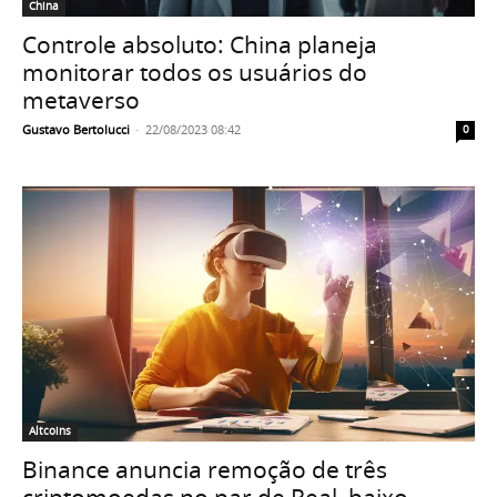
China
Controle absoluto: China planeja
monitorar todos os usuários do
metaverso
Gustavo Bertolucci
-
22/08/2023 08:42
0
Altcoins
Binance anuncia remoção de três
criptomoedas no par de Real, baixo