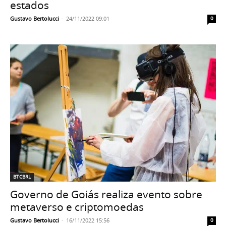
estados
Gustavo Bertolucci
-
24/11/2022 09:01
0
BTCBRL
Governo de Goiás realiza evento sobre
metaverso e criptomoedas
Gustavo Bertolucci
-
16/11/2022 15:56
0