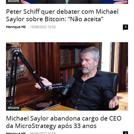
Altcoins
Peter Schiff quer debater com Michael
Saylor sobre Bitcoin: “Não aceita”
Henrique HK
-
15/08/2022 15:52
0
Altcoins
Michael Saylor abandona cargo de CEO
da MicroStrategy após 33 anos
Henrique HK
-
03/08/2022 10:58
0