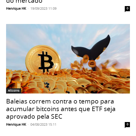
do mercado
Henrique HK
-
19/09/2023 11:09
0
Altcoins
Baleias correm contra o tempo para
acumular bitcoins antes que ETF seja
aprovado pela SEC
Henrique HK
-
04/08/2023 15:11
0