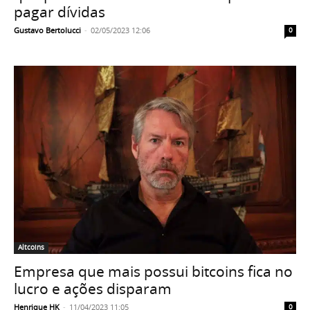
pagar dívidas
Gustavo Bertolucci
-
02/05/2023 12:06
0
Altcoins
Empresa que mais possui bitcoins fica no
lucro e ações disparam
Henrique HK
-
11/04/2023 11:05
0