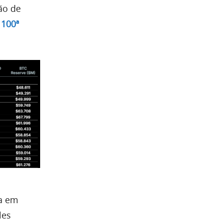
ão de
 100ª
sa em
les