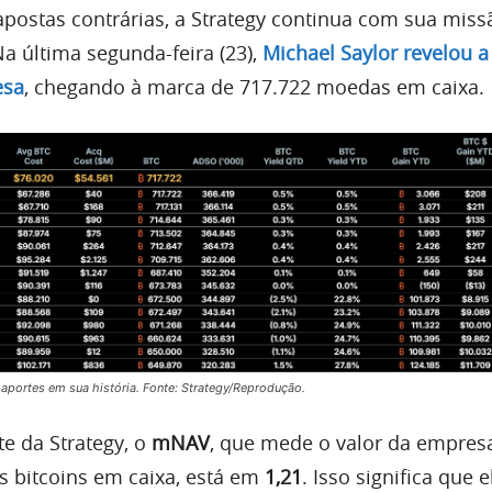
postas contrárias, a Strategy continua com sua miss
a última segunda-feira (23),
Michael Saylor revelou a
esa
, chegando à marca de 717.722 moedas em caixa.
aportes em sua história. Fonte: Strategy/Reprodução.
te da Strategy, o
mNAV
, que mede o valor da empre
os bitcoins em caixa, está em
1,21
. Isso significa que e