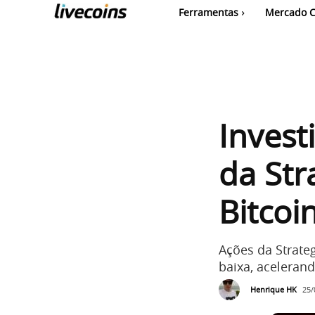
Ferramentas
Mercado C
Inves
da Str
Bitco
Ações da Strate
baixa, aceleran
Henrique HK
25/