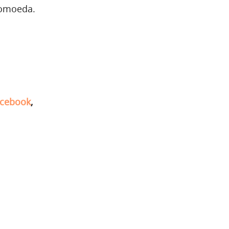
tomoeda.
cebook
,