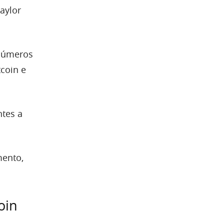
Saylor
 números
coin e
ntes a
mento,
oin