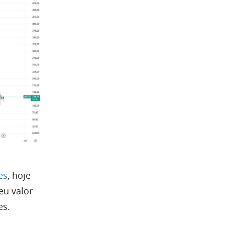
es
, hoje
eu valor
es.