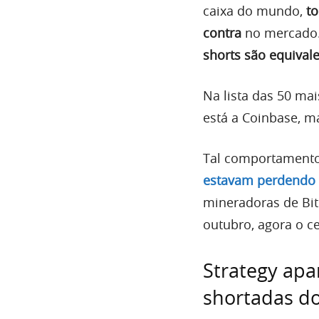
caixa do mundo,
t
contra
no mercado.
shorts são equival
Na lista das 50 ma
está a Coinbase, m
Tal comportament
estavam perdendo 
mineradoras de Bit
outubro, agora o ce
Strategy ap
shortadas d