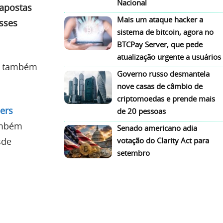
Nacional
apostas
Mais um ataque hacker a
sses
sistema de bitcoin, agora no
BTCPay Server, que pede
atualização urgente a usuários
es também
Governo russo desmantela
nove casas de câmbio de
criptomoedas e prende mais
lers
de 20 pessoas
ambém
Senado americano adia
votação do Clarity Act para
sde
setembro