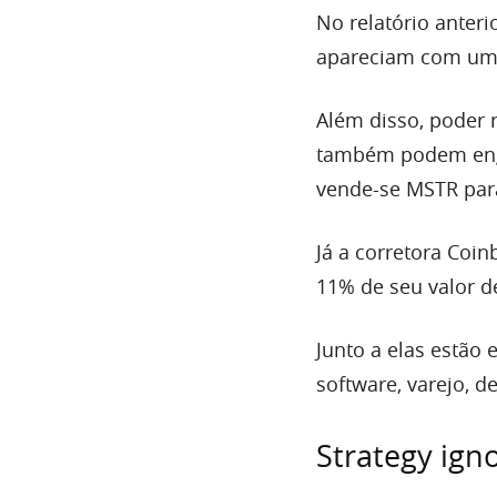
No relatório anteri
apareciam com uma 
Além disso, poder 
também podem engl
vende-se MSTR para
Já a corretora Coi
11% de seu valor d
Junto a elas estão 
software, varejo, d
Strategy ign