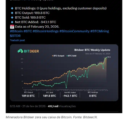
Mineradora Bitdeer zera seu caixa de Bitcoin. Fonte: Bitdeer/X.