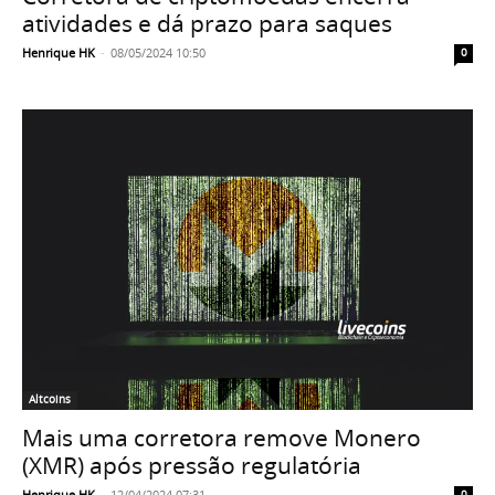
atividades e dá prazo para saques
Henrique HK
-
08/05/2024 10:50
0
Altcoins
Mais uma corretora remove Monero
(XMR) após pressão regulatória
Henrique HK
-
12/04/2024 07:31
0