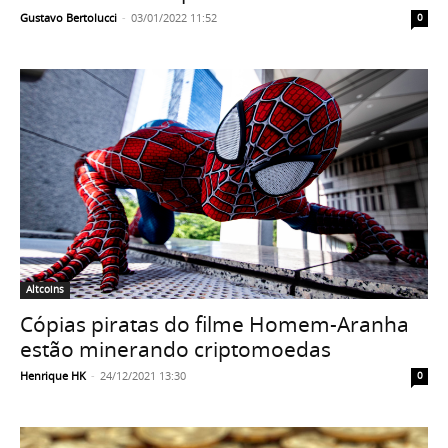
Gustavo Bertolucci
-
03/01/2022 11:52
0
Altcoins
Cópias piratas do filme Homem-Aranha
estão minerando criptomoedas
Henrique HK
-
24/12/2021 13:30
0