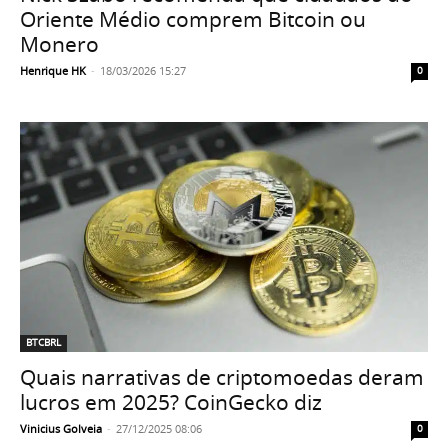
Oriente Médio comprem Bitcoin ou
Monero
Henrique HK
-
18/03/2026 15:27
0
BTCBRL
Quais narrativas de criptomoedas deram
lucros em 2025? CoinGecko diz
Vinicius Golveia
-
27/12/2025 08:06
0