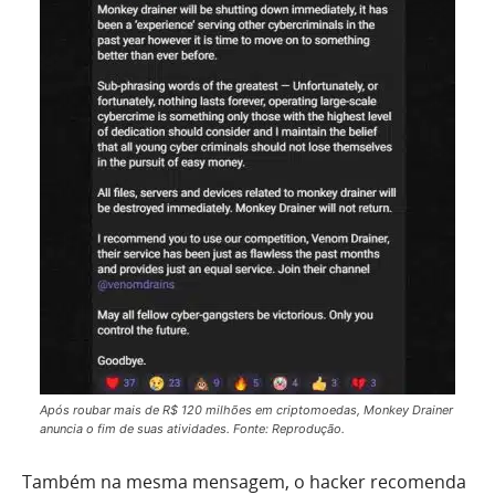
Após roubar mais de R$ 120 milhões em criptomoedas, Monkey Drainer
anuncia o fim de suas atividades. Fonte: Reprodução.
Também na mesma mensagem, o hacker recomenda