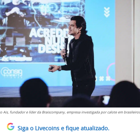
o Ais, fundador e líder da Braiscompany, empresa investigada por calote em brasileiros
Siga o Livecoins e fique atualizado.