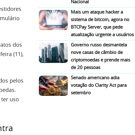
Nacional
estidores
Mais um ataque hacker a
rmulário
sistema de bitcoin, agora no
BTCPay Server, que pede
atualização urgente a usuários
ratos dos
Governo russo desmantela
nove casas de câmbio de
eira (11),
criptomoedas e prende mais
de 20 pessoas
Senado americano adia
dos pelos
votação do Clarity Act para
oedas.
setembro
 ter uso
ntra