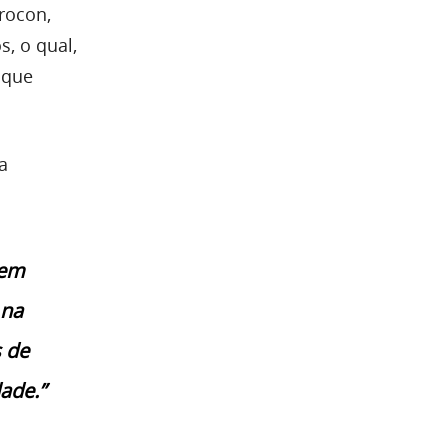
rocon,
s, o qual,
 que
a
bem
 na
s de
ade.”