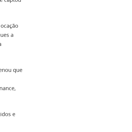
 locação
ques a
a
denou que
nance,
gidos e