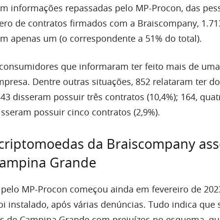
om informações repassadas pelo MP-Procon, das pes
ro de contratos firmados com a Braiscompany, 1.71
m apenas um (o correspondente a 51% do total).
 consumidores que informaram ter feito mais de uma
presa. Dentre outras situações, 852 relataram ter do
343 disseram possuir três contratos (10,4%); 164, quatr
sseram possuir cinco contratos (2,9%).
 criptomoedas da Braiscompany ass
 Campina Grande
o pelo MP-Procon começou ainda em fevereiro de 202
foi instalado, após várias denúncias. Tudo indica que 
ias de Campina Grande com prejuízos no esquema, qu