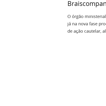
Braiscompan
O órgão ministeria
já na nova fase pr
de ação cautelar, a