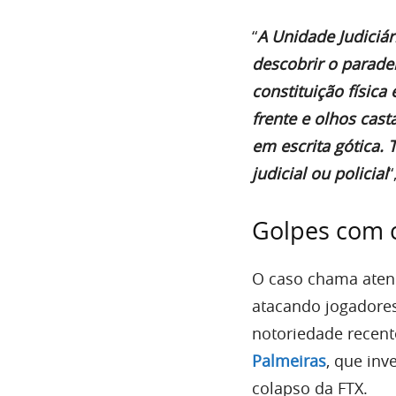
“
A Unidade Judiciár
descobrir o paradei
constituição física
frente e olhos cas
em escrita gótica.
judicial ou policial
“
Golpes com 
O caso chama aten
atacando jogadores
notoriedade recen
Palmeiras
, que in
colapso da FTX.