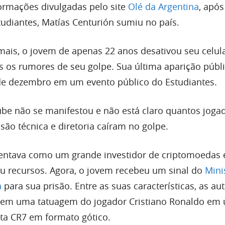
ormações divulgadas pelo site
Olé da Argentina
, após
diantes, Matías Centurión sumiu no país.
mais, o jovem de apenas 22 anos desativou seu celul
s os rumores de seu golpe. Sua última aparição públ
de dezembro em um evento público do Estudiantes.
ube não se manifestou e não está claro quantos joga
o técnica e diretoria caíram no golpe.
sentava como um grande investidor de criptomoedas 
u recursos. Agora, o jovem recebeu um sinal do
Mini
a
para sua prisão. Entre as suas características, as au
 tem uma tatuagem do jogador Cristiano Ronaldo em
ita CR7 em formato gótico.