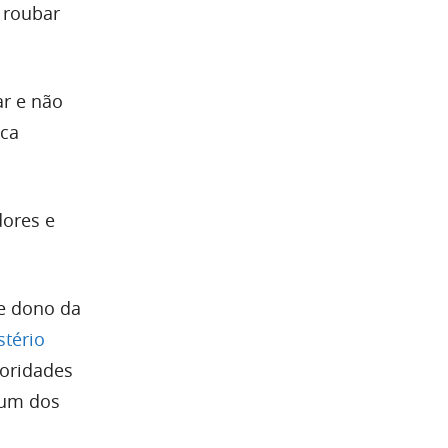
 roubar
ar e não
ica
dores e
e dono da
stério
toridades
 um dos