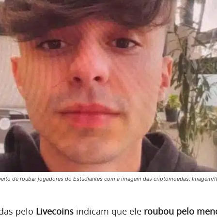
peito de roubar jogadores do Estudiantes com a imagem das criptomoedas. Imagem/
das pelo
Livecoins
indicam que ele
roubou pelo men