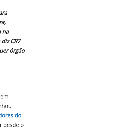
ara
ra,
a na
 diz CR7
uer órgão
guem
anhou
dores do
r desde o