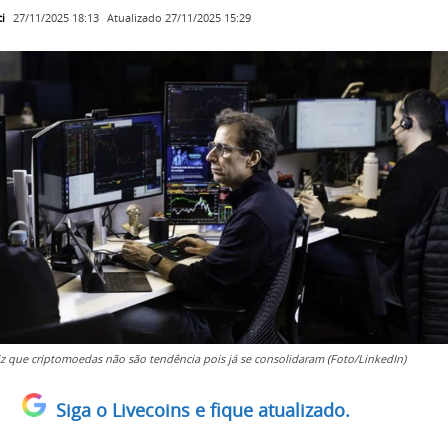
i
Atualizado
27/11/2025 15:29
27/11/2025 18:13
iz que criptomoedas não são tendência pois já se consolidaram (Foto/LinkedIn)
Siga o Livecoins e fique atualizado.