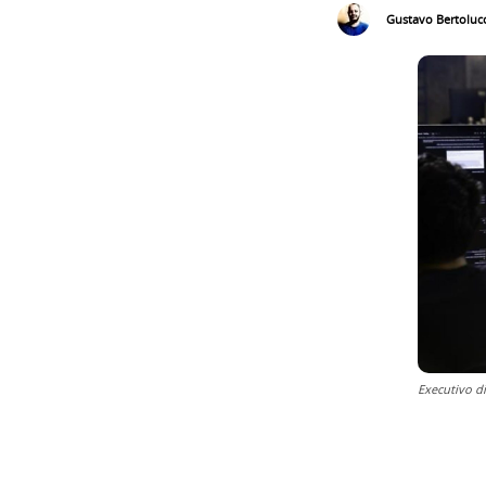
Gustavo Bertolucc
Executivo d