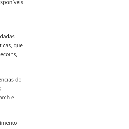
isponíveis
ndadas –
ticas, que
ecoins,
ências do
s
arch e
dimento