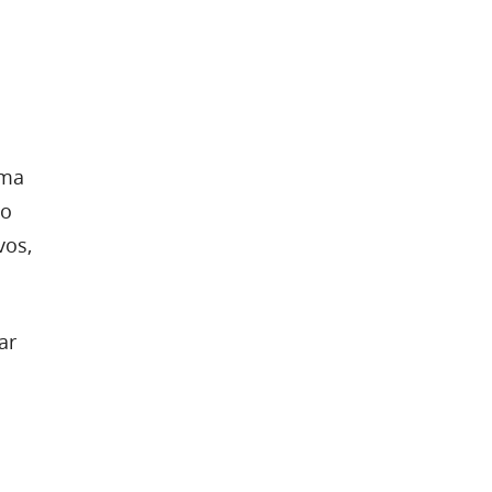
uma
so
vos,
ar