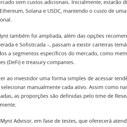
ado sem custos adicionais. Inicialmente, estarão d
, Ethereum, Solana e USDC, mantendo o custo de uma
onal.
 Mynt também foi ampliada, além das opções recome
ada e Sofisticada –, passam a existir carteiras temá
ados a segmentos específicos do mercado, como mem
tes (DeFi) e treasury companies.
cer ao investidor uma forma simples de acessar tend
r selecionar manualmente cada ativo. Assim como na
adas, as proporções são definidas pelo time de Rese
lmente.
o Mynt Advisor, em fase de testes, que oferecerá aten