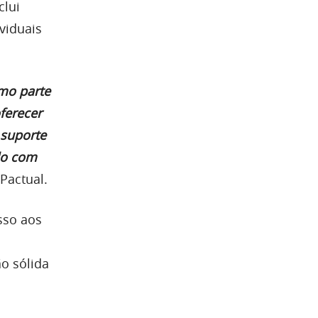
clui
viduais
mo parte
ferecer
 suporte
do com
 Pactual.
sso aos
o sólida