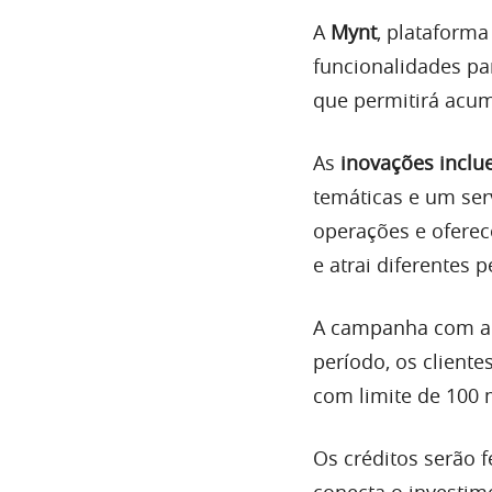
A
Mynt
, plataforma
funcionalidades pa
que permitirá acu
As
inovações incl
temáticas e um serv
operações e oferec
e atrai diferentes p
A campanha com a L
período, os client
com limite de 100 m
Os créditos serão f
conecta o investim