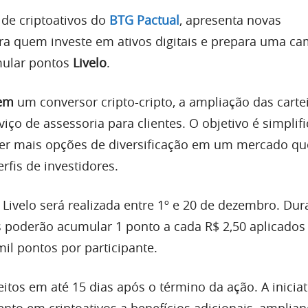
 de criptoativos do
BTG Pactual
, apresenta novas
ra quem investe em ativos digitais e prepara uma c
mular pontos
Livelo
.
uem
um conversor cripto-cripto, a ampliação das carte
iço de assessoria para clientes. O objetivo é simplifi
er mais opções de diversificação em um mercado qu
erfis de investidores.
ivelo será realizada entre 1º e 20 de dezembro. Dur
es poderão acumular 1 ponto a cada R$ 2,50 aplicados
il pontos por participante.
eitos em até 15 dias após o término da ação. A iniciat
ento em criptoativos a benefícios adicionais, amplia