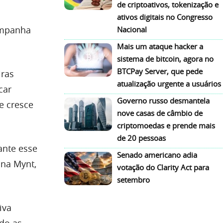
de criptoativos, tokenização e
ativos digitais no Congresso
ampanha
Nacional
Mais um ataque hacker a
sistema de bitcoin, agora no
BTCPay Server, que pede
iras
atualização urgente a usuários
car
Governo russo desmantela
e cresce
nove casas de câmbio de
criptomoedas e prende mais
de 20 pessoas
ante esse
Senado americano adia
 na Mynt,
votação do Clarity Act para
setembro
iva
ndo as