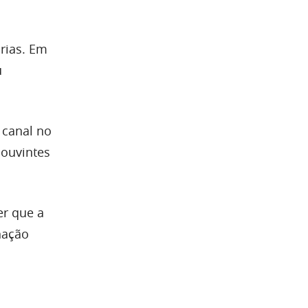
rias. Em
u
 canal no
 ouvintes
er que a
nação