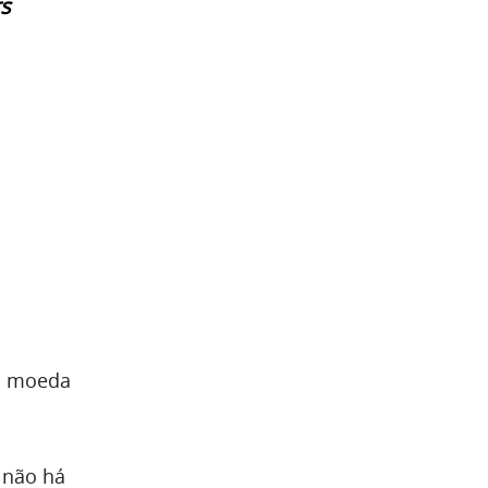
rs
 a moeda
 não há