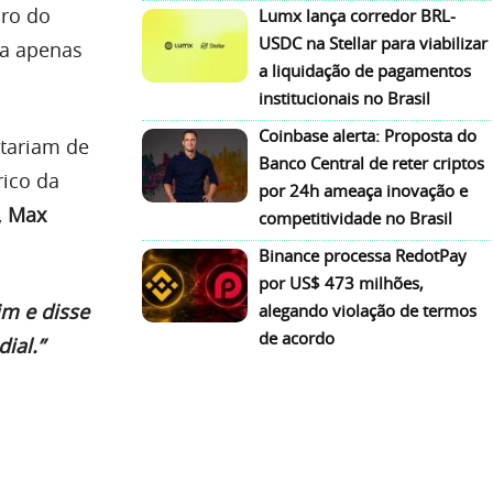
iro do
Lumx lança corredor BRL-
USDC na Stellar para viabilizar
ia apenas
a liquidação de pagamentos
institucionais no Brasil
Coinbase alerta: Proposta do
stariam de
Banco Central de reter criptos
rico da
por 24h ameaça inovação e
,
Max
competitividade no Brasil
Binance processa RedotPay
por US$ 473 milhões,
im e disse
alegando violação de termos
de acordo
ial.”