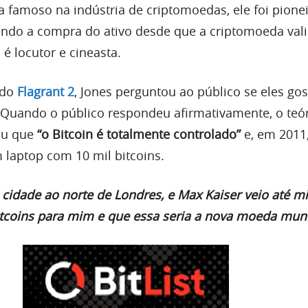
a famoso na indústria de criptomoedas, ele foi pione
ndo a compra do ativo desde que a criptomoeda val
é locutor e cineasta.
 do
Flagrant 2
, Jones perguntou ao público se eles go
Quando o público respondeu afirmativamente, o teó
ou que
“o Bitcoin é totalmente controlado”
e, em 2011
 laptop com 10 mil bitcoins.
cidade ao norte de Londres, e Max Kaiser veio até m
itcoins para mim e que essa seria a nova moeda mund