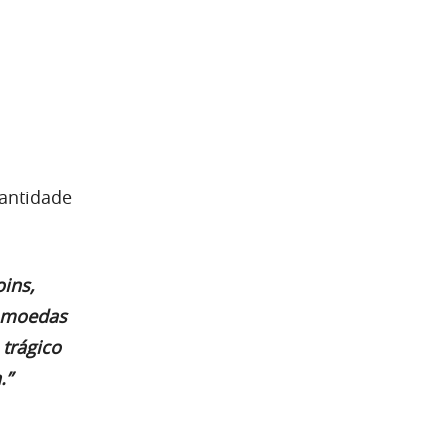
uantidade
oins,
s moedas
 trágico
.”