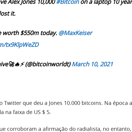
ve Alex Jones 10,000
#Bitcoin
on a laptop 10 yea
ost it.
e worth $550m today.
@MaxKeiser
com/tx9KlpWeZD
ive🚀🔥⚡ (@bitcoinworldt)
March 10, 2021
o Twitter que deu a Jones 10.000 bitcoins. Na época
da na faixa de US $ 5.
que corroboram a afirmação do radialista, no entanto,