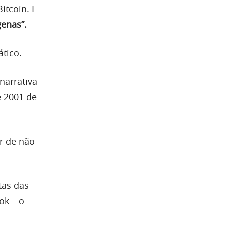
itcoin. E
genas”.
tico.
narrativa
e 2001 de
r de não
tas das
ok – o