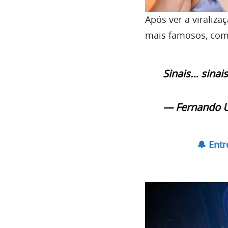
Após ver a viraliza
mais famosos, como
Sinais… sina
— Fernando U
🔔 Ent