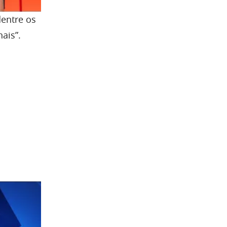
dentre os
ais”.