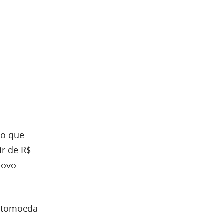
do que
ir de R$
novo
iptomoeda