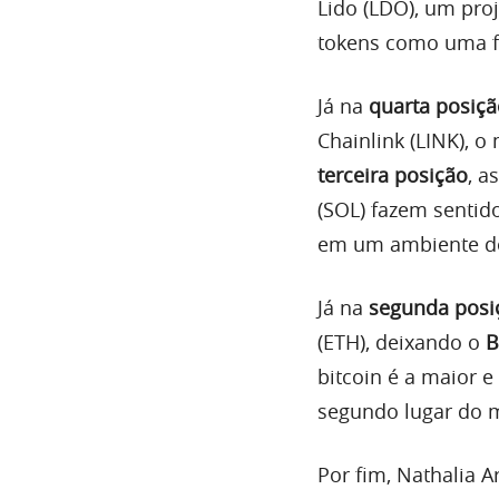
Lido (LDO), um pro
tokens como uma f
Já na
quarta posiçã
Chainlink (LINK), 
terceira posição
, a
(SOL) fazem sentid
em um ambiente de 
Já na
segunda posi
(ETH), deixando o
B
bitcoin é a maior e
segundo lugar do m
Por fim, Nathalia 