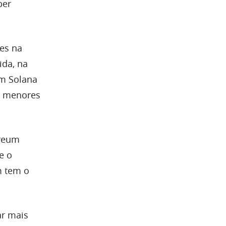
ber
es na
ida, na
em Solana
os menores
ereum
e o
m tem o
ar mais