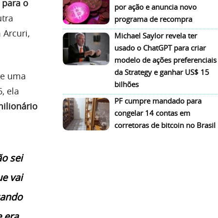
 para o
por ação e anuncia novo
utra
programa de recompra
Arcuri,
Michael Saylor revela ter
usado o ChatGPT para criar
modelo de ações preferenciais
da Strategy e ganhar US$ 15
bre uma
bilhões
, ela
PF cumpre mandado para
milionário
congelar 14 contas em
corretoras de bitcoin no Brasil
o sei
e vai
icando
 era