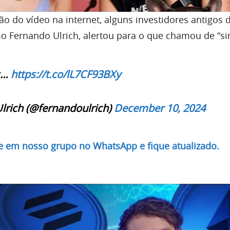
ção do vídeo na internet, alguns investidores antigos 
 Fernando Ulrich, alertou para o que chamou de “sin
is…
https://t.co/lL7CF93BXy
lrich (@fernandoulrich)
December 10, 2024
re em nosso grupo no WhatsApp e fique atualizado.