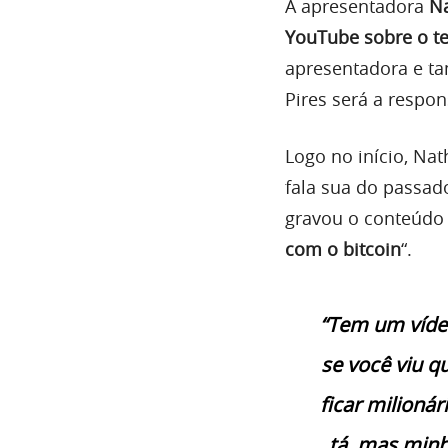
A apresentadora
Na
YouTube sobre o t
apresentadora e t
Pires será a respo
Logo no início, Na
fala sua do passado
gravou o conteúdo 
com o bitcoin
“.
“Tem um vídeo
se você viu q
ficar milionár
tá, mas minh