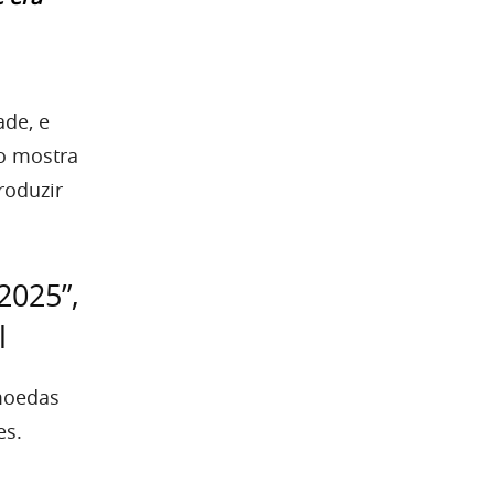
ade, e
do mostra
roduzir
2025”,
l
omoedas
es.