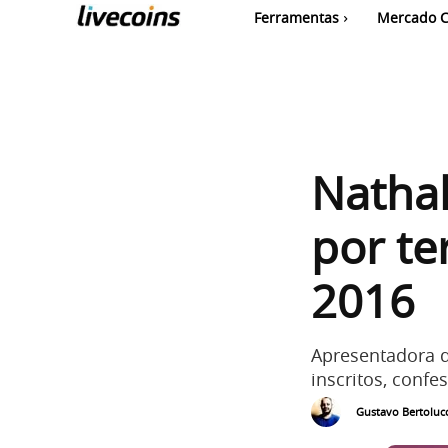
Ferramentas
Mercado C
Nathal
por te
2016
Apresentadora d
inscritos, conf
Gustavo Bertolucc