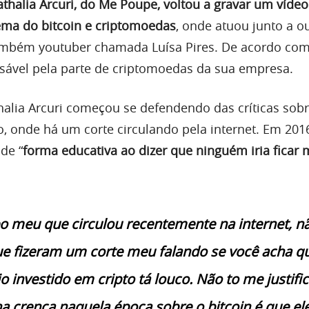
thalia Arcuri, do Me Poupe, voltou a gravar um vídeo
ema do bitcoin e criptomoedas
, onde atuou junto a o
ambém youtuber chamada Luísa Pires. De acordo com 
nsável pela parte de criptomoedas da sua empresa.
thalia Arcuri começou se defendendo das críticas so
, onde há um corte circulando pela internet. Em 2016
de “
forma educativa ao dizer que ninguém iria ficar 
 meu que circulou recentemente na internet, nã
ue fizeram um corte meu falando se você acha qu
io investido em cripto tá louco. Não to me justif
a crença naquela época sobre o bitcoin é que ele