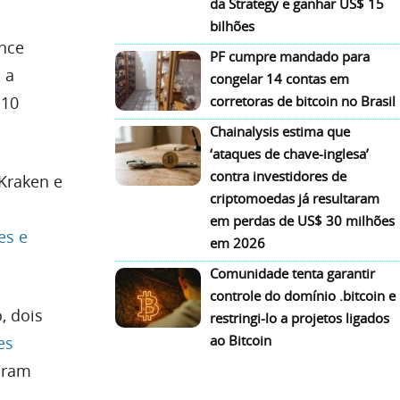
da Strategy e ganhar US$ 15
bilhões
ance
PF cumpre mandado para
 a
congelar 14 contas em
 10
corretoras de bitcoin no Brasil
Chainalysis estima que
‘ataques de chave-inglesa’
contra investidores de
Kraken e
criptomoedas já resultaram
em perdas de US$ 30 milhões
es e
em 2026
Comunidade tenta garantir
controle do domínio .bitcoin e
, dois
restringi-lo a projetos ligados
ao Bitcoin
es
foram