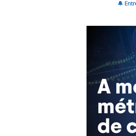
🔔 Ent