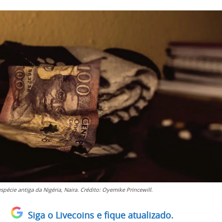
écie antiga da Nigéria, Naira. Crédito: Oyemike Princewill.
Siga o Livecoins e fique atualizado.