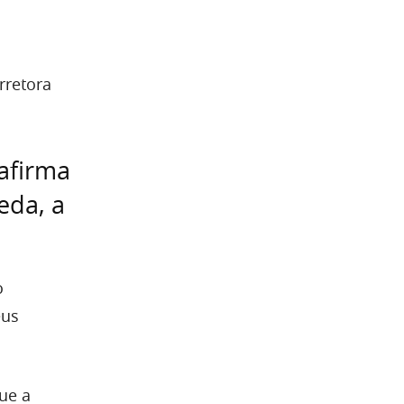
rretora
afirma
eda, a
o
eus
ue a