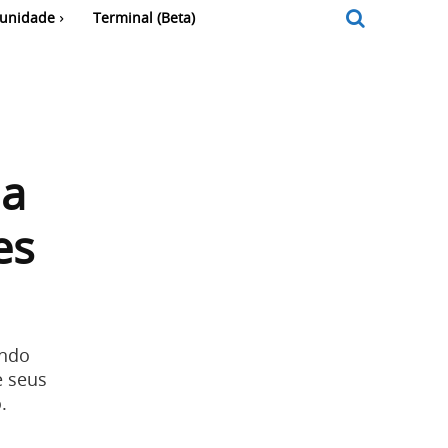
unidade
Terminal (Beta)
da
es
undo
e seus
.