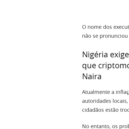
O nome dos executi
não se pronunciou 
Nigéria exig
que criptom
Naira
Atualmente a infla
autoridades locais,
cidadãos estão tro
No entanto, os pr