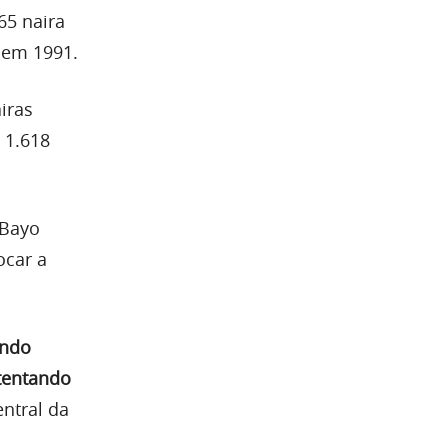
65 naira
 em 1991.
iras
 1.618
, Bayo
ocar a
ando
tentando
ntral da