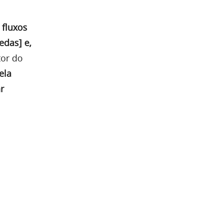
 fluxos
edas] e,
tor do
ela
r