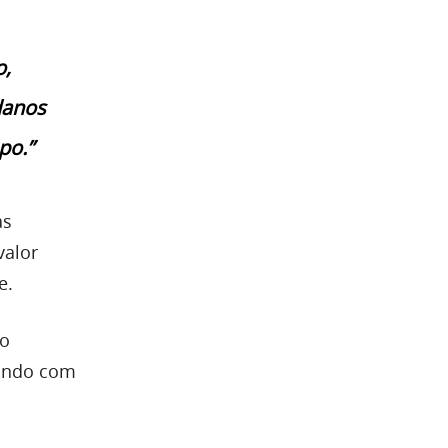
o,
danos
po.”
as
valor
e.
do
rando com