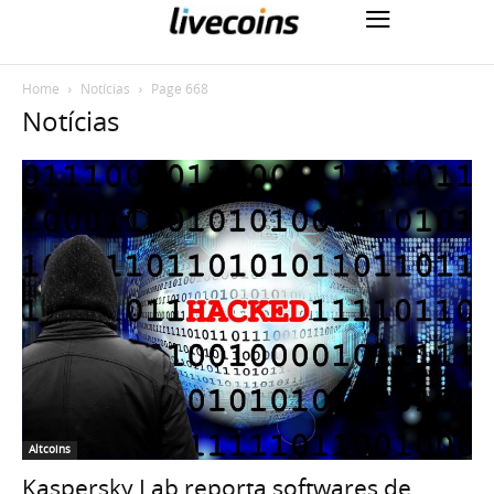
Home
Notícias
Page 668
Notícias
Altcoins
Kaspersky Lab reporta softwares de