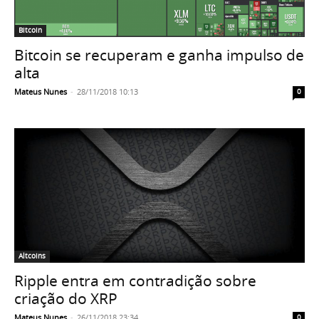
Bitcoin
Bitcoin se recuperam e ganha impulso de
alta
Mateus Nunes
-
28/11/2018 10:13
0
Altcoins
Ripple entra em contradição sobre
criação do XRP
Mateus Nunes
-
26/11/2018 23:34
0