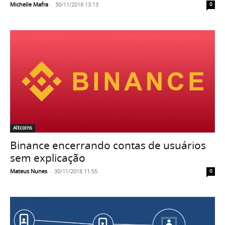
Michelle Mafra
-
30/11/2018 13:13
0
Altcoins
Binance encerrando contas de usuários
sem explicação
Mateus Nunes
-
30/11/2018 11:55
0