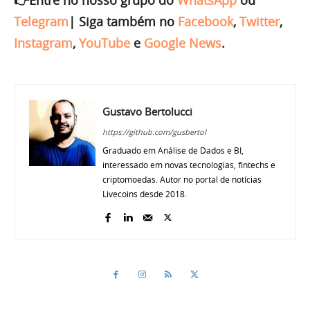
👉Entre no nosso grupo do
WhatsApp
ou
Telegram
|
Siga também no
Facebook
,
Twitter
,
Instagram
,
YouTube
e
Google News
.
Gustavo Bertolucci
https://github.com/gusbertol
Graduado em Análise de Dados e BI,
interessado em novas tecnologias, fintechs e
criptomoedas. Autor no portal de notícias
Livecoins desde 2018.