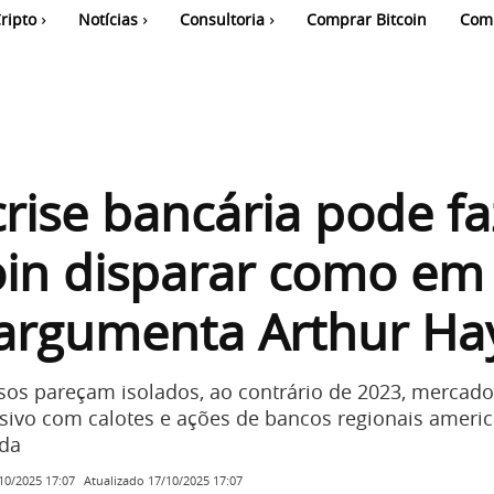
ripto
Notícias
Consultoria
Comprar Bitcoin
Com
rise bancária pode fa
oin disparar como em
 argumenta Arthur Ha
sos pareçam isolados, ao contrário de 2023, mercado
ivo com calotes e ações de bancos regionais ameri
da
Atualizado
17/10/2025 17:07
10/2025 17:07