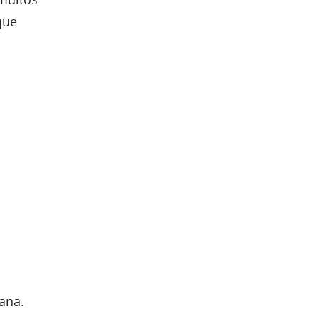
que
ana.