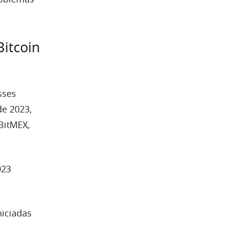
Bitcoin
sses
de 2023,
BitMEX,
023
niciadas