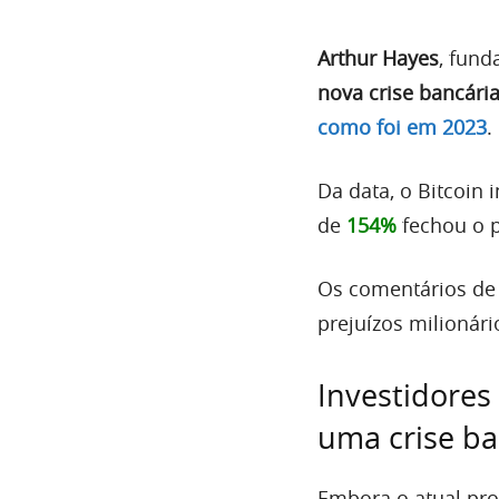
Arthur Hayes
, fund
nova crise bancári
como foi em 2023
.
Da data, o Bitcoin
de
154%
fechou o p
Os comentários de
prejuízos milionár
Investidore
uma crise ba
Embora o atual pro