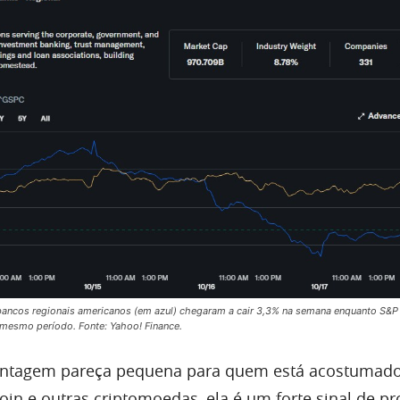
bancos regionais americanos (em azul) chegaram a cair 3,3% na semana enquanto S&
 mesmo período. Fonte: Yahoo! Finance.
ntagem pareça pequena para quem está acostumad
coin e outras criptomoedas, ela é um forte sinal de 