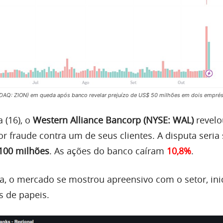
DAQ: ZION) em queda após banco revelar prejuízo de US$ 50 milhões em dois empré
a (16), o
Western Alliance Bancorp (NYSE: WAL)
revel
or fraude contra um de seus clientes. A disputa seria
100 milhões
. As ações do banco caíram
10,8%
.
, o mercado se mostrou apreensivo com o setor, ini
s de papeis.