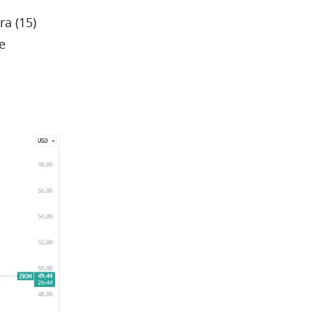
ra (15)
e