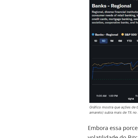
Gráfico mostra que ações de 
amarelo) subia mais de 1% no
Embora essa porce
volatilidade do Bit