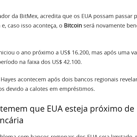
ador da BitMex, acredita que os EUA possam passar 
a
e, caso isso aconteça, o
Bitcoin
será novamente bene
 iniciou o ano próximo a US$ 16.200, mas após uma va
eríodo na faixa dos US$ 42.100.
 Hayes acontecem após dois bancos regionais revel
ios devido a calotes em empréstimos.
s temem que EUA esteja próximo de
ncária
blema com bancos regionais dos EUA seja limitado, 