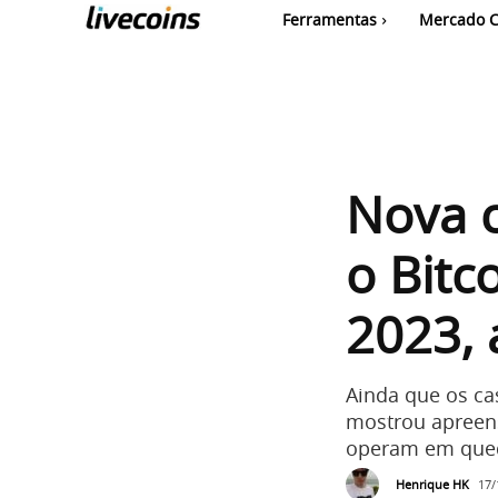
Ferramentas
Mercado C
Nova c
o Bitc
2023,
Ainda que os ca
mostrou apreens
operam em que
Henrique HK
17/