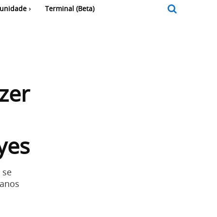
unidade
Terminal (Beta)
zer
yes
 se
canos