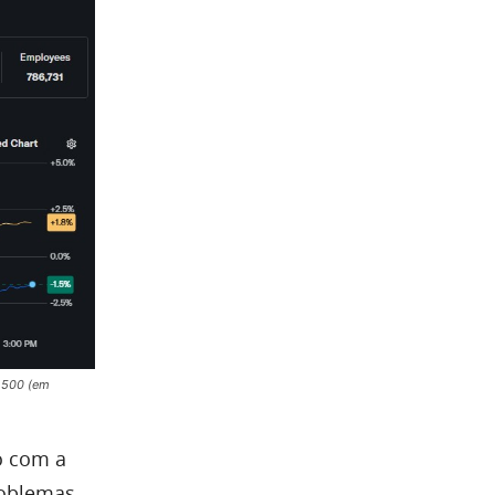
P 500 (em
o com a
problemas