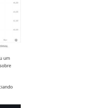
stimos.
ou um
 sobre
ciando