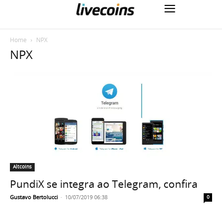
Home
NPX
NPX
Altcoins
PundiX se integra ao Telegram, confira
Gustavo Bertolucci
-
10/07/2019 06:38
0