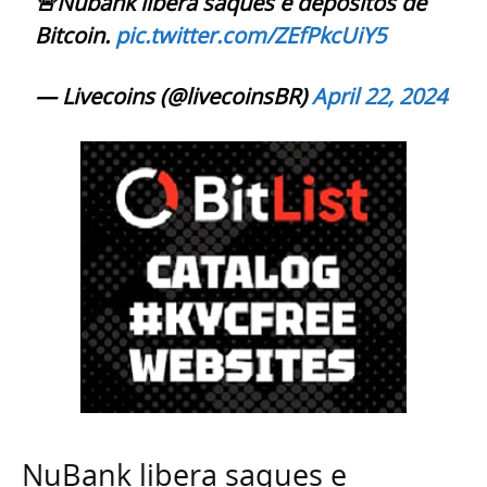
🚨Nubank libera saques e depósitos de
Bitcoin.
pic.twitter.com/ZEfPkcUiY5
— Livecoins (@livecoinsBR)
April 22, 2024
NuBank libera saques e