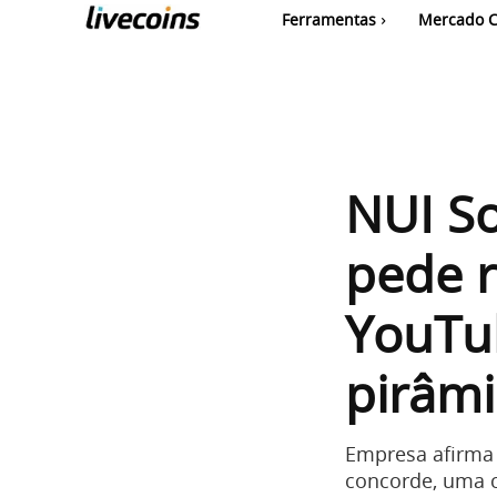
Ferramentas
Mercado C
NUI So
pede 
YouTu
pirâm
Empresa afirma 
concorde, uma c