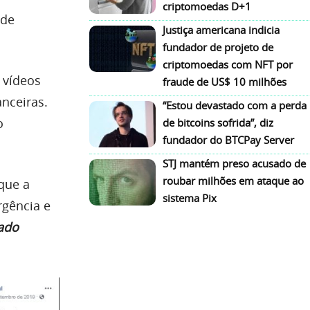
criptomoedas D+1
ide
Justiça americana indicia
fundador de projeto de
criptomoedas com NFT por
 vídeos
fraude de US$ 10 milhões
anceiras.
“Estou devastado com a perda
o
de bitcoins sofrida”, diz
fundador do BTCPay Server
STJ mantém preso acusado de
roubar milhões em ataque ao
que a
sistema Pix
rgência e
cado