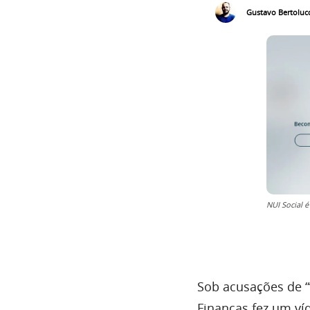
Gustavo Bertolucc
NUI Social 
Sob acusações de “
Finanças fez um víd