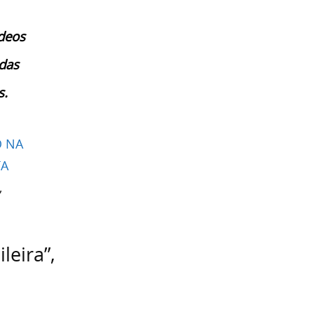
deos
 das
s.
O NA
TA
,
leira”,