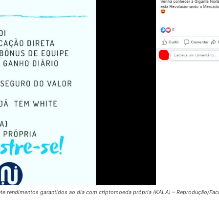
te rendimentos garantidos ao dia com criptomoeda própria (KALA) – Reprodução/Fa