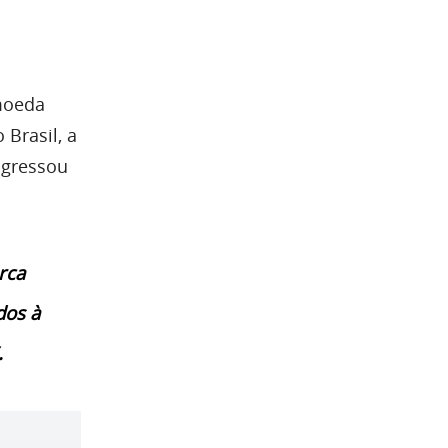
omoeda
Brasil, a
ngressou
rca
dos à
.