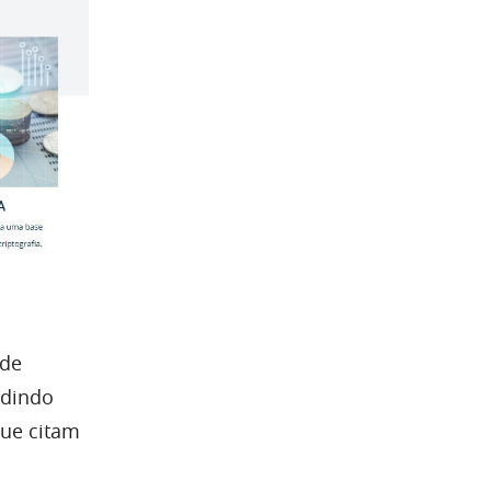
 de
edindo
que citam