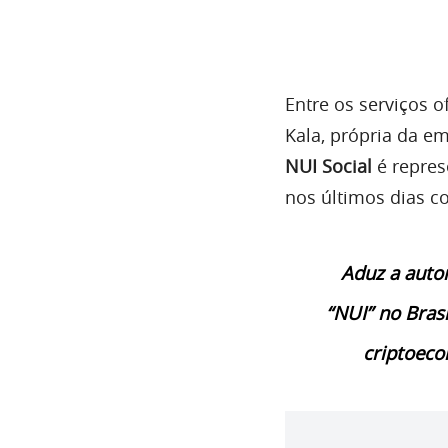
Entre os serviços o
Kala, própria da e
NUI Social
é repres
nos últimos dias c
Aduz a autor
“NUI” no Brasi
criptoeco