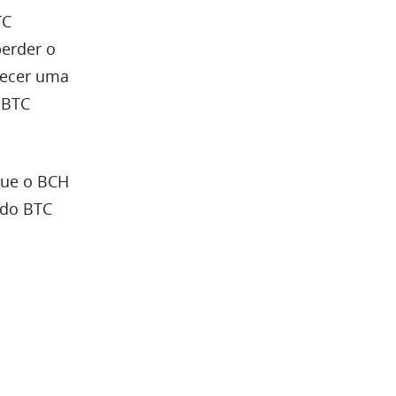
TC
perder o
lecer uma
 BTC
que o BCH
 do BTC