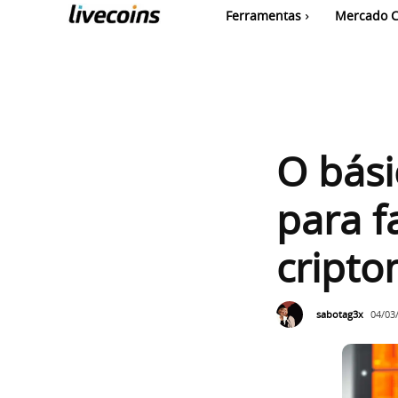
Ferramentas
Mercado C
O bási
para f
cript
sabotag3x
04/03