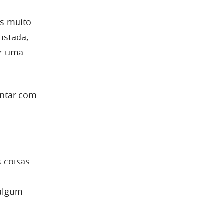
os muito
istada,
ar uma
entar com
 coisas
 algum