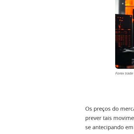
Forex trade
Os preços do merca
prever tais movimen
se antecipando em