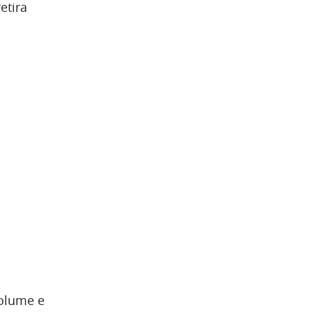
etira
olume e