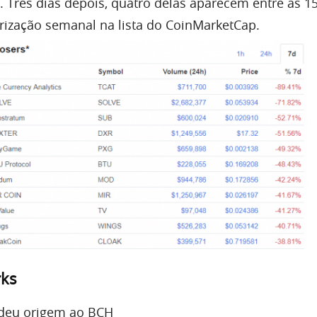
 Três dias depois, quatro delas aparecem entre as 
ização semanal na lista do CoinMarketCap.
rks
 deu origem ao BCH