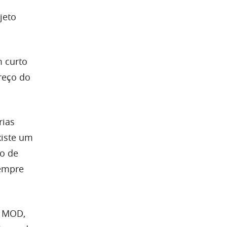
jeto
 curto
reço do
rias
xiste um
do de
sempre
, MOD,