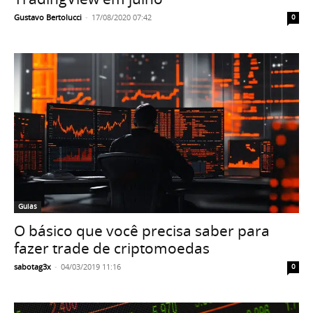
Gustavo Bertolucci
-
17/08/2020 07:42
0
Guias
O básico que você precisa saber para
fazer trade de criptomoedas
sabotag3x
-
04/03/2019 11:16
0