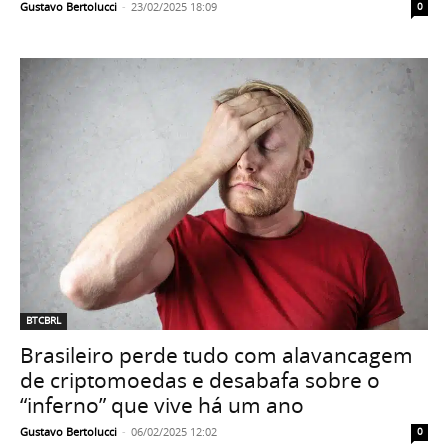
Gustavo Bertolucci
-
23/02/2025 18:09
0
BTCBRL
Brasileiro perde tudo com alavancagem
de criptomoedas e desabafa sobre o
“inferno” que vive há um ano
Gustavo Bertolucci
-
06/02/2025 12:02
0