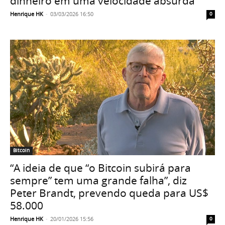
dinheiro em uma velocidade absurda”
Henrique HK
-
03/03/2026 16:50
0
Bitcoin
“A ideia de que “o Bitcoin subirá para
sempre” tem uma grande falha”, diz
Peter Brandt, prevendo queda para US$
58.000
Henrique HK
-
20/01/2026 15:56
0