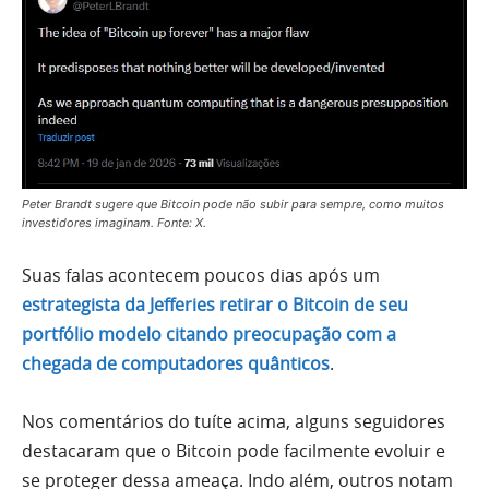
Peter Brandt sugere que Bitcoin pode não subir para sempre, como muitos
investidores imaginam. Fonte: X.
Suas falas acontecem poucos dias após um
estrategista da Jefferies retirar o Bitcoin de seu
portfólio modelo citando preocupação com a
chegada de computadores quânticos
.
Nos comentários do tuíte acima, alguns seguidores
destacaram que o Bitcoin pode facilmente evoluir e
se proteger dessa ameaça. Indo além, outros notam