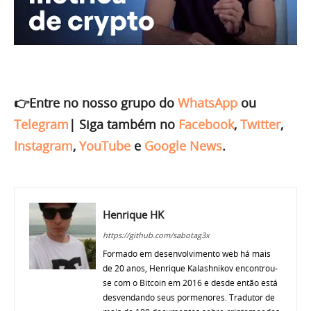
👉Entre no nosso grupo do
WhatsApp
ou
Telegram
|
Siga também no
Facebook
,
Twitter
,
Instagram
,
YouTube
e
Google News
.
Henrique HK
https://github.com/sabotag3x
Formado em desenvolvimento web há mais
de 20 anos, Henrique Kalashnikov encontrou-
se com o Bitcoin em 2016 e desde então está
desvendando seus pormenores. Tradutor de