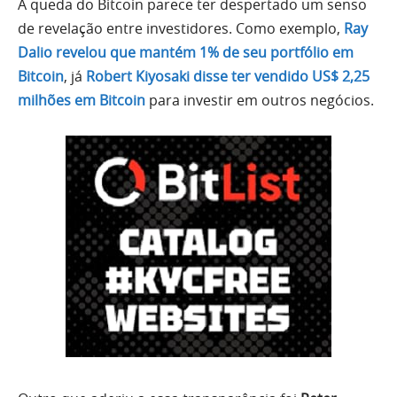
A queda do Bitcoin parece ter despertado um senso
de revelação entre investidores. Como exemplo,
Ray
Dalio revelou que mantém 1% de seu portfólio em
Bitcoin
, já
Robert Kiyosaki disse ter vendido US$ 2,25
milhões em Bitcoin
para investir em outros negócios.