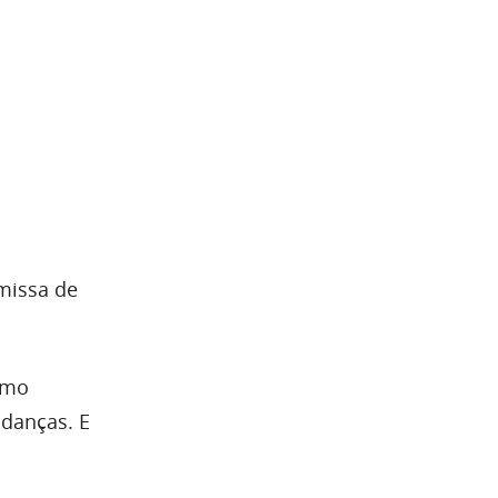
emissa de
esmo
udanças. E