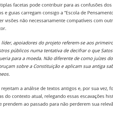
tiplas facetas pode contribuir para as confusões dos
igos e guias carregam consigo a “Escola de Pensament
er visões não necessariamente compatíveis com out
tor.
líder, apoiadores do projeto referem-se aos primeir
tros públicos numa tentativa de decifrar o que Satos
ueria para a moeda. Não diferente de como juízes d
bruçam sobre a Constituição e aplicam sua antiga sa
neos.
 rejeitam a análise de textos antigos e, por sua vez,
as do contexto atual, relegando essas escavações his
se prendem ao passado para não perderem sua relevâ