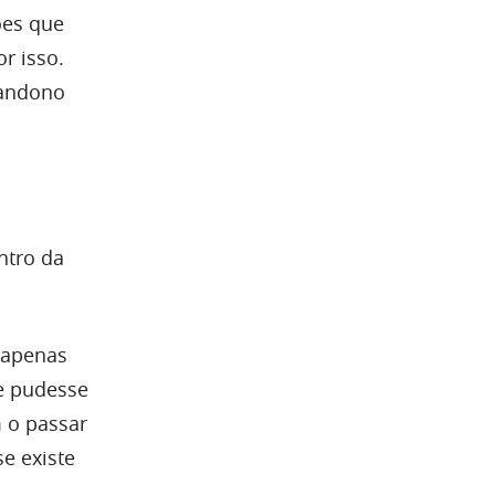
ões que
r isso.
bandono
ntro da
 apenas
ue pudesse
m o passar
se existe