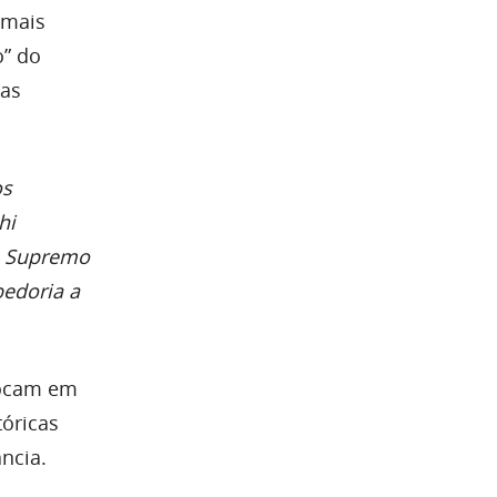
 mais
o” do
ras
os
hi
o Supremo
bedoria a
 focam em
tóricas
ncia.