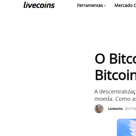
Ferramentas
Mercado C
O Bitc
Bitcoin
A descentraliza
moeda. Como as 
Livecoins
21/11/