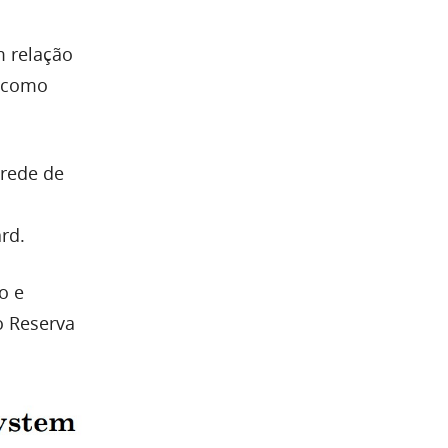
m relação
n como
 rede de
rd.
o e
o Reserva