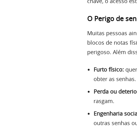
chave, o acesso está
O Perigo de se
Muitas pessoas ain
blocos de notas fí
perigoso. Além diss
Furto físico:
quem 
obter as senhas.
Perda ou deterio
rasgam.
Engenharia socia
outras senhas o