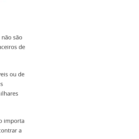
s não são
nceiros de
eis ou de
as
ilhares
ão importa
ontrar a