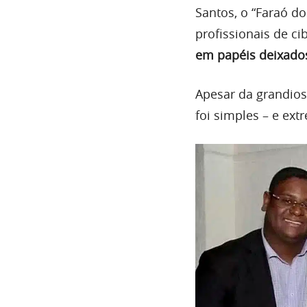
Santos, o “Faraó d
profissionais de ci
em papéis deixados
Apesar da grandios
foi simples – e e