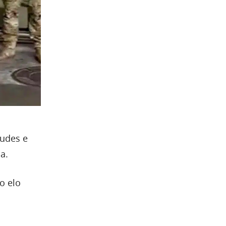
audes e
a.
o elo