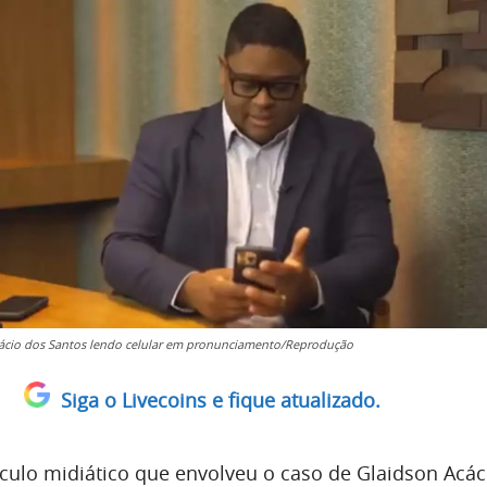
ácio dos Santos lendo celular em pronunciamento/Reprodução
Siga o Livecoins e fique atualizado.
ulo midiático que envolveu o caso de Glaidson Acác