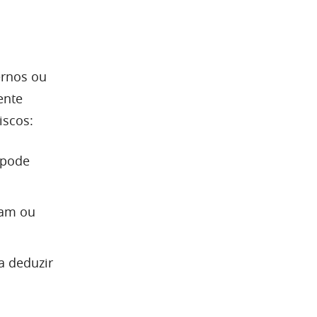
ernos ou
ente
iscos:
 pode
ham ou
a deduzir