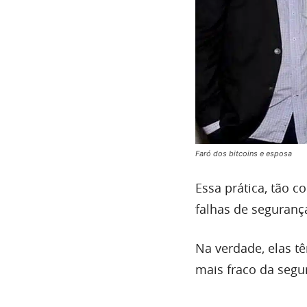
Faró dos bitcoins e esposa
Essa prática, tão c
falhas de seguran
Na verdade, elas tê
mais fraco da segu