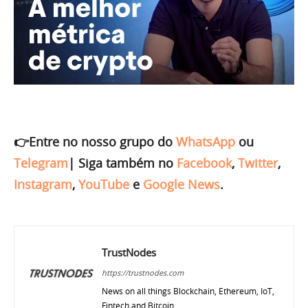
👉Entre no nosso grupo do
WhatsApp
ou
Telegram
|
Siga também no
Facebook
,
Twitter
,
Instagram
,
YouTube
e
Google News
.
TrustNodes
https://trustnodes.com
News on all things Blockchain, Ethereum, IoT,
Fintech and Bitcoin.