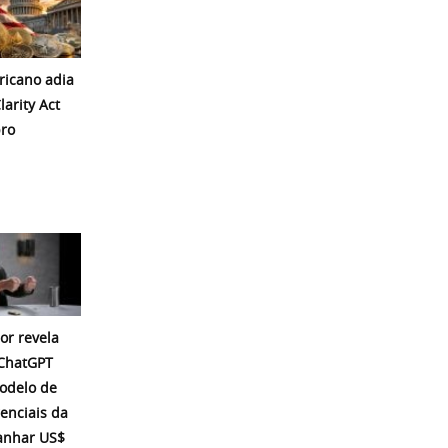
icano adia
larity Act
ro
or revela
 ChatGPT
modelo de
enciais da
ganhar US$