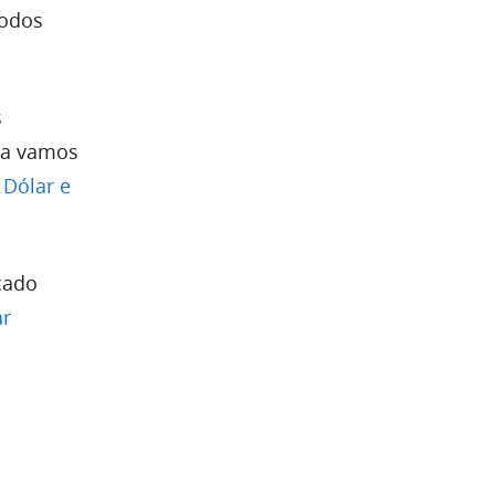
todos
s
da vamos
o
Dólar e
cado
ar