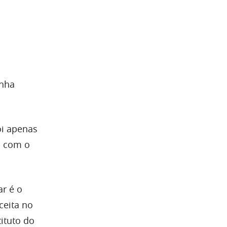
inha
oi apenas
s com o
ar é o
ceita no
ituto do