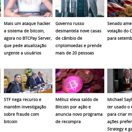
Mais um ataque hacker
Governo russo
Senado amer
a sistema de bitcoin,
desmantela nove casas
votação do C
agora no BTCPay Server,
de câmbio de
para setemb
que pede atualização
criptomoedas e prende
urgente a usuários
mais de 20 pessoas
STF nega recurso e
Méliuz eleva saldo de
Michael Sayl
mantém investigação
Bitcoin por ação e
ter usado o
sobre fraude com
anuncia novo programa
para criar 
bitcoin
de recompra
ações prefer
Strategy e 