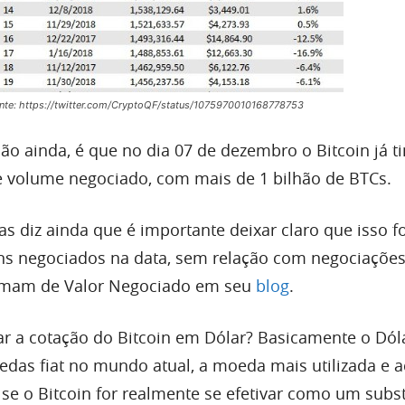
nte: https://twitter.com/CryptoQF/status/1075970010168778753
o ainda, é que no dia 07 de dezembro o Bitcoin já t
e volume negociado, com mais de 1 bilhão de BTCs.
as diz ainda que é importante deixar claro que isso f
ns negociados na data, sem relação com negociaçõe
hamam de Valor Negociado em seu
blog
.
har a cotação do Bitcoin em Dólar? Basicamente o Dól
das fiat no mundo atual, a moeda mais utilizada e a
se o Bitcoin for realmente se efetivar como um subst