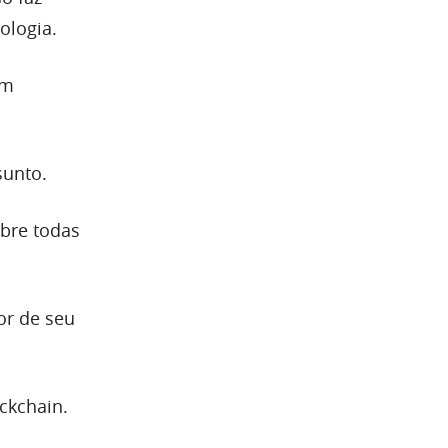
ologia.
em
unto.
bre todas
or de seu
ckchain.