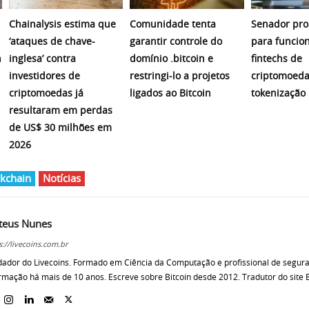
Chainalysis estima que
Comunidade tenta
Senador pro
‘ataques de chave-
garantir controle do
para funcio
n
inglesa’ contra
domínio .bitcoin e
fintechs de
investidores de
restringi-lo a projetos
criptomoeda
criptomoedas já
ligados ao Bitcoin
tokenização
resultaram em perdas
de US$ 30 milhões em
2026
kchain
Notícias
teus Nunes
s://livecoins.com.br
ador do Livecoins. Formado em Ciência da Computação e profissional de segur
rmação há mais de 10 anos. Escreve sobre Bitcoin desde 2012. Tradutor do site B