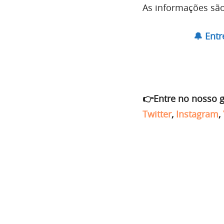
As informações sã
🔔 Ent
👉Entre no nosso 
Twitter
,
Instagram
,