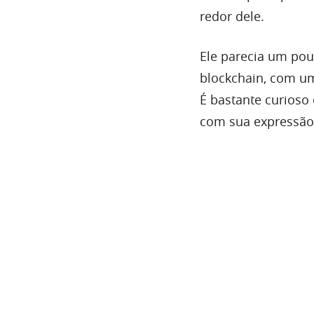
redor dele.
Ele parecia um po
blockchain, com um
É bastante curioso 
com sua expressão d