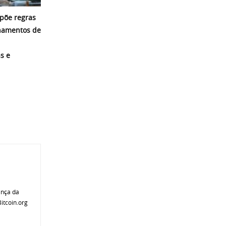
põe regras
namentos de
s e
ança da
itcoin.org