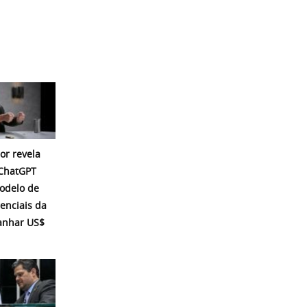
or revela
 ChatGPT
modelo de
enciais da
ganhar US$