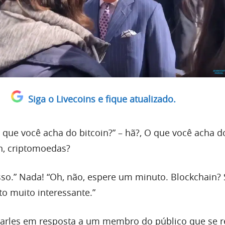
Siga o Livecoins e fique atualizado.
o que você acha do bitcoin?” – hã?, O que você acha d
n, criptomoedas?
sso.” Nada! “Oh, não, espere um minuto. Blockchain? 
 muito interessante.”
arles em resposta a um membro do público que se r