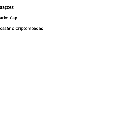
otações
arketCap
lossário Criptomoedas